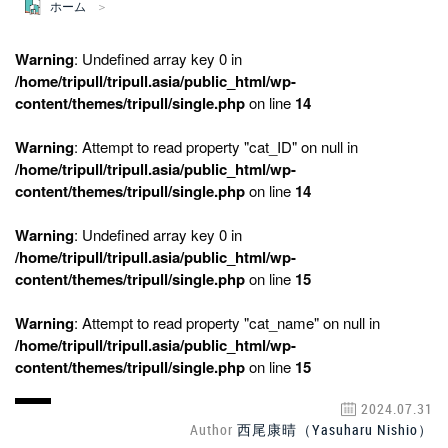
ホーム
Warning
: Undefined array key 0 in
/home/tripull/tripull.asia/public_html/wp-
content/themes/tripull/single.php
on line
14
Warning
: Attempt to read property "cat_ID" on null in
/home/tripull/tripull.asia/public_html/wp-
content/themes/tripull/single.php
on line
14
Warning
: Undefined array key 0 in
/home/tripull/tripull.asia/public_html/wp-
content/themes/tripull/single.php
on line
15
Warning
: Attempt to read property "cat_name" on null in
/home/tripull/tripull.asia/public_html/wp-
content/themes/tripull/single.php
on line
15
2024.07.31
Author
西尾康晴（Yasuharu Nishio）