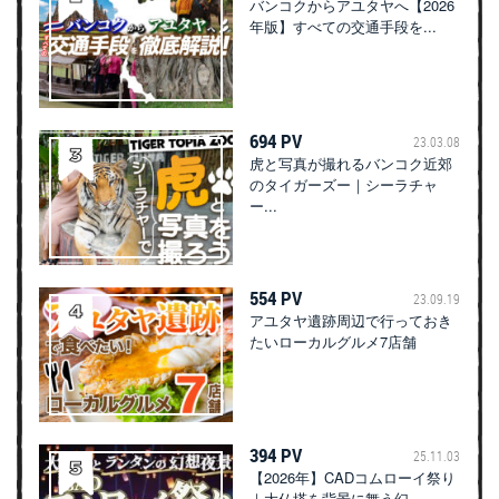
バンコクからアユタヤへ【2026
年版】すべての交通手段を...
694 PV
23.03.08
虎と写真が撮れるバンコク近郊
のタイガーズー｜シーラチャ
ー...
554 PV
23.09.19
アユタヤ遺跡周辺で行っておき
たいローカルグルメ7店舗
394 PV
25.11.03
【2026年】CADコムローイ祭り
｜大仏塔を背景に舞う幻...