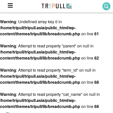
Warning
: Undefined array key 0 in
Home
/home/tripull/tripull.asia/public_html/wp-
ホーム
content/themes/tripull/lib/breadcrumb.php
on line
61
Destination
目的地から探す
Warning
: Attempt to read property "parent" on null in
/home/tripull/tripull.asia/public_html/wp-
Theme
テーマから探す
content/themes/tripull/lib/breadcrumb.php
on line
62
Blog
TRIPULLブログ
Warning
: Attempt to read property "term_id" on null in
/home/tripull/tripull.asia/public_html/wp-
About
content/themes/tripull/lib/breadcrumb.php
on line
68
私たちについて
Warning
: Attempt to read property "cat_name" on null in
/home/tripull/tripull.asia/public_html/wp-
content/themes/tripull/lib/breadcrumb.php
on line
68