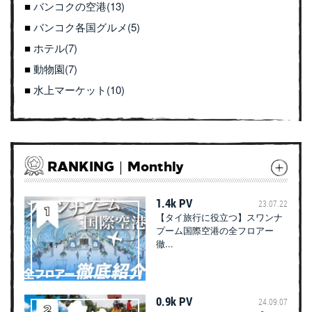
バンコクの空港(13)
バンコク各国グルメ(5)
ホテル(7)
動物園(7)
水上マーケット(10)
RANKING｜Monthly
1.4k PV
23.07.22
【タイ旅行に役立つ】スワンナ
プーム国際空港の全フロアー
徹...
0.9k PV
24.09.07