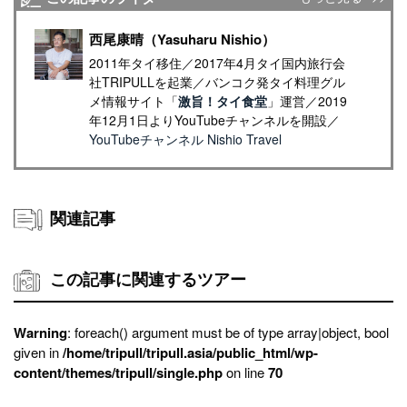
西尾康晴（Yasuharu Nishio）
2011年タイ移住／2017年4月タイ国内旅行会
社TRIPULLを起業／バンコク発タイ料理グル
メ情報サイト「
激旨！タイ食堂
」運営／2019
年12月1日よりYouTubeチャンネルを開設／
YouTubeチャンネル Nishio Travel
関連記事
この記事に関連するツアー
Warning
: foreach() argument must be of type array|object, bool
given in
/home/tripull/tripull.asia/public_html/wp-
content/themes/tripull/single.php
on line
70