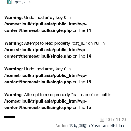
ホーム
Warning
: Undefined array key 0 in
/home/tripull/tripull.asia/public_html/wp-
content/themes/tripull/single.php
on line
14
Warning
: Attempt to read property "cat_ID" on null in
/home/tripull/tripull.asia/public_html/wp-
content/themes/tripull/single.php
on line
14
Warning
: Undefined array key 0 in
/home/tripull/tripull.asia/public_html/wp-
content/themes/tripull/single.php
on line
15
Warning
: Attempt to read property "cat_name" on null in
/home/tripull/tripull.asia/public_html/wp-
content/themes/tripull/single.php
on line
15
2017.11.28
Author
西尾康晴（Yasuharu Nishio）