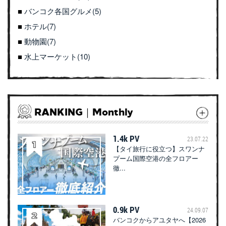
バンコク各国グルメ(5)
ホテル(7)
動物園(7)
水上マーケット(10)
RANKING｜Monthly
1.4k PV
23.07.22
【タイ旅行に役立つ】スワンナ
プーム国際空港の全フロアー
徹...
0.9k PV
24.09.07
バンコクからアユタヤへ【2026