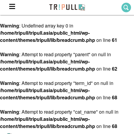
Warning
: Undefined array key 0 in
Home
/home/tripull/tripull.asia/public_html/wp-
ホーム
content/themes/tripull/lib/breadcrumb.php
on line
61
Destination
目的地から探す
Warning
: Attempt to read property "parent" on null in
/home/tripull/tripull.asia/public_html/wp-
Theme
テーマから探す
content/themes/tripull/lib/breadcrumb.php
on line
62
Blog
TRIPULLブログ
Warning
: Attempt to read property "term_id" on null in
/home/tripull/tripull.asia/public_html/wp-
About
content/themes/tripull/lib/breadcrumb.php
on line
68
私たちについて
Warning
: Attempt to read property "cat_name" on null in
/home/tripull/tripull.asia/public_html/wp-
content/themes/tripull/lib/breadcrumb.php
on line
68