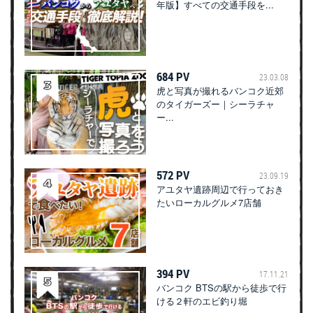
年版】すべての交通手段を...
684 PV
23.03.08
虎と写真が撮れるバンコク近郊
のタイガーズー｜シーラチャ
ー...
572 PV
23.09.19
アユタヤ遺跡周辺で行っておき
たいローカルグルメ7店舗
394 PV
17.11.21
バンコク BTSの駅から徒歩で行
ける２軒のエビ釣り堀