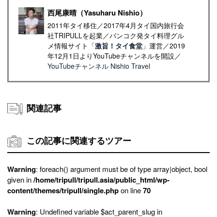
西尾康晴（Yasuharu Nishio）
2011年タイ移住／2017年4月タイ国内旅行会
社TRIPULLを起業／バンコク発タイ料理グル
メ情報サイト「
激旨！タイ食堂
」運営／2019
年12月1日よりYouTubeチャンネルを開設／
YouTubeチャンネル Nishio Travel
関連記事
この記事に関連するツアー
Warning
: foreach() argument must be of type array|object, bool
given in
/home/tripull/tripull.asia/public_html/wp-
content/themes/tripull/single.php
on line
70
Warning
: Undefined variable $act_parent_slug in