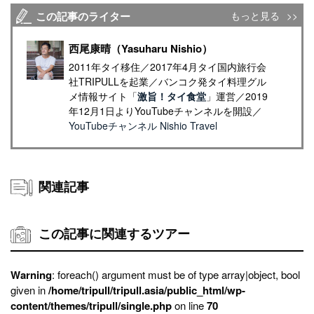
この記事のライター
もっと見る
西尾康晴（Yasuharu Nishio）
2011年タイ移住／2017年4月タイ国内旅行会
社TRIPULLを起業／バンコク発タイ料理グル
メ情報サイト「
激旨！タイ食堂
」運営／2019
年12月1日よりYouTubeチャンネルを開設／
YouTubeチャンネル Nishio Travel
関連記事
この記事に関連するツアー
Warning
: foreach() argument must be of type array|object, bool
given in
/home/tripull/tripull.asia/public_html/wp-
content/themes/tripull/single.php
on line
70