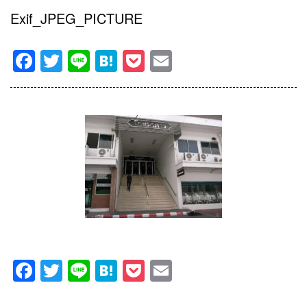
Exif_JPEG_PICTURE
Facebook
Twitter
Line
Hatena
Pocket
Email
Facebook
Twitter
Line
Hatena
Pocket
Email