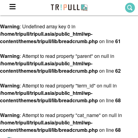
Warning
: Undefined array key 0 in
Home
/home/tripull/tripull.asia/public_html/wp-
ホーム
content/themes/tripull/lib/breadcrumb.php
on line
61
Destination
目的地から探す
Warning
: Attempt to read property "parent" on null in
/home/tripull/tripull.asia/public_html/wp-
Theme
テーマから探す
content/themes/tripull/lib/breadcrumb.php
on line
62
Blog
TRIPULLブログ
Warning
: Attempt to read property "term_id" on null in
/home/tripull/tripull.asia/public_html/wp-
About
content/themes/tripull/lib/breadcrumb.php
on line
68
私たちについて
Warning
: Attempt to read property "cat_name" on null in
/home/tripull/tripull.asia/public_html/wp-
content/themes/tripull/lib/breadcrumb.php
on line
68