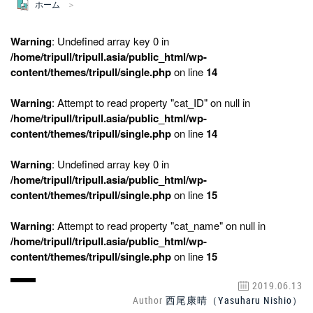
ホーム
Warning
: Undefined array key 0 in
/home/tripull/tripull.asia/public_html/wp-
content/themes/tripull/single.php
on line
14
Warning
: Attempt to read property "cat_ID" on null in
/home/tripull/tripull.asia/public_html/wp-
content/themes/tripull/single.php
on line
14
Warning
: Undefined array key 0 in
/home/tripull/tripull.asia/public_html/wp-
content/themes/tripull/single.php
on line
15
Warning
: Attempt to read property "cat_name" on null in
/home/tripull/tripull.asia/public_html/wp-
content/themes/tripull/single.php
on line
15
2019.06.13
Author
西尾康晴（Yasuharu Nishio）