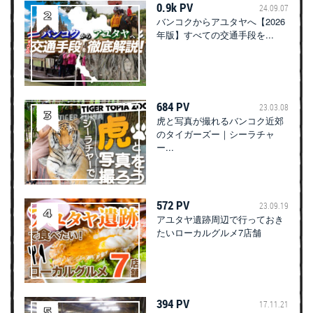
0.9k PV
24.09.07
バンコクからアユタヤへ【2026
年版】すべての交通手段を...
684 PV
23.03.08
虎と写真が撮れるバンコク近郊
のタイガーズー｜シーラチャ
ー...
572 PV
23.09.19
アユタヤ遺跡周辺で行っておき
たいローカルグルメ7店舗
394 PV
17.11.21