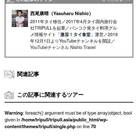
西尾康晴（Yasuharu Nishio）
2011年タイ移住／2017年4月タイ国内旅行会
社TRIPULLを起業／バンコク発タイ料理グル
メ情報サイト「
激旨！タイ食堂
」運営／2019
年12月1日よりYouTubeチャンネルを開設／
YouTubeチャンネル Nishio Travel
関連記事
この記事に関連するツアー
Warning
: foreach() argument must be of type array|object, bool
given in
/home/tripull/tripull.asia/public_html/wp-
content/themes/tripull/single.php
on line
70