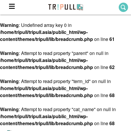
Warning
: Undefined array key 0 in
Home
/home/tripull/tripull.asia/public_html/wp-
ホーム
content/themes/tripull/lib/breadcrumb.php
on line
61
Destination
目的地から探す
Warning
: Attempt to read property "parent" on null in
/home/tripull/tripull.asia/public_html/wp-
Theme
テーマから探す
content/themes/tripull/lib/breadcrumb.php
on line
62
Blog
TRIPULLブログ
Warning
: Attempt to read property "term_id" on null in
/home/tripull/tripull.asia/public_html/wp-
About
content/themes/tripull/lib/breadcrumb.php
on line
68
私たちについて
Warning
: Attempt to read property "cat_name" on null in
/home/tripull/tripull.asia/public_html/wp-
content/themes/tripull/lib/breadcrumb.php
on line
68