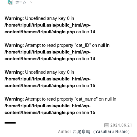
ホーム
Warning
: Undefined array key 0 in
/home/tripull/tripull.asia/public_html/wp-
content/themes/tripull/single.php
on line
14
Warning
: Attempt to read property "cat_ID" on null in
/home/tripull/tripull.asia/public_html/wp-
content/themes/tripull/single.php
on line
14
Warning
: Undefined array key 0 in
/home/tripull/tripull.asia/public_html/wp-
content/themes/tripull/single.php
on line
15
Warning
: Attempt to read property "cat_name" on null in
/home/tripull/tripull.asia/public_html/wp-
content/themes/tripull/single.php
on line
15
2024.06.21
Author
西尾康晴（Yasuharu Nishio）