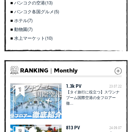
バンコクの空港(13)
バンコク各国グルメ(5)
ホテル(7)
動物園(7)
水上マーケット(10)
RANKING｜Monthly
1.3k PV
23.07.22
【タイ旅行に役立つ】スワンナ
プーム国際空港の全フロアー
徹...
813 PV
24.09.07