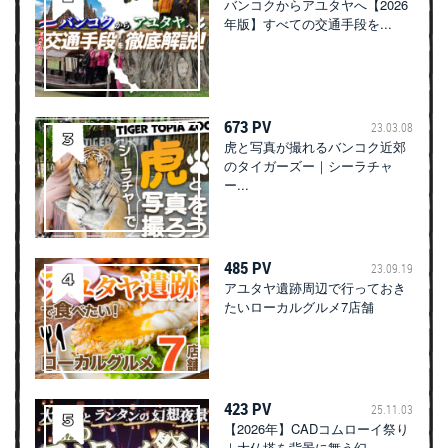
バンコクからアユタヤへ【2026
年版】すべての交通手段を...
673 PV
23.03.08
虎と写真が撮れるバンコク近郊
のタイガーズー｜シーラチャ
ー...
485 PV
23.09.19
アユタヤ遺跡周辺で行っておき
たいローカルグルメ7店舗
423 PV
25.11.03
【2026年】CADコムローイ祭り
｜大仏塔を背景に舞う幻...