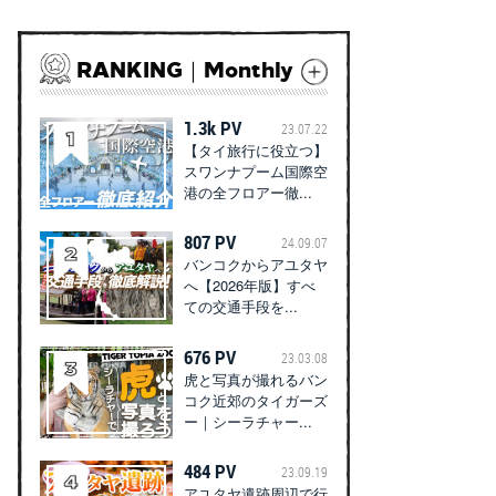
RANKING｜Monthly
1.3k PV
23.07.22
【タイ旅行に役立つ】
スワンナプーム国際空
港の全フロアー徹...
807 PV
24.09.07
バンコクからアユタヤ
へ【2026年版】すべ
ての交通手段を...
676 PV
23.03.08
虎と写真が撮れるバン
コク近郊のタイガーズ
ー｜シーラチャー...
484 PV
23.09.19
アユタヤ遺跡周辺で行