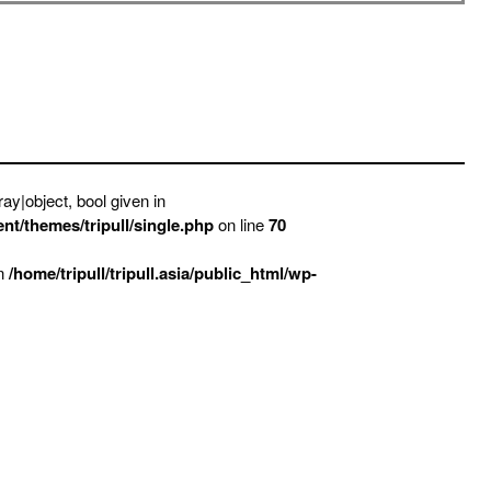
ay|object, bool given in
ent/themes/tripull/single.php
on line
70
in
/home/tripull/tripull.asia/public_html/wp-