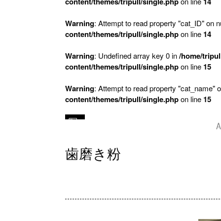
content/themes/tripull/single.php
on line
14
Warning
: Attempt to read property "cat_ID" on nu
content/themes/tripull/single.php
on line
14
Warning
: Undefined array key 0 in
/home/tripul
content/themes/tripull/single.php
on line
15
Warning
: Attempt to read property "cat_name" o
content/themes/tripull/single.php
on line
15
A
歯磨き粉