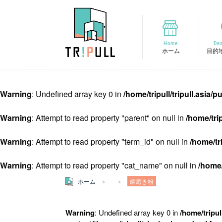
Home
Des
ホーム
目的
Warning
: Undefined array key 0 in
/home/tripull/tripull.asia
Warning
: Attempt to read property "parent" on null in
/home/tri
Warning
: Attempt to read property "term_id" on null in
/home/tr
Warning
: Attempt to read property "cat_name" on null in
/home/
ホーム
歯磨き粉
Warning
: Undefined array key 0 in
/home/tripul