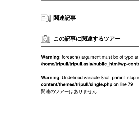
関連記事
この記事に関連するツアー
Warning
: foreach() argument must be of type arr
/home/tripull/tripull.asia/public_html/wp-cont
Warning
: Undefined variable $act_parent_slug 
content/themes/tripull/single.php
on line
79
関連のツアーはありません