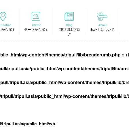
tination
Theme
Blog
About
地から探す
テーマから探す
TRIPULLブロ
私たちについて
グ
/public_html/wp-content/themes/tripull/lib/breadcrumb.php
on 
pull/tripull.asia/public_html/wp-content/themes/tripull/lib/
ipull/tripull.asia/public_html/wp-content/themes/tripull/lib
tripull/tripull.asia/public_html/wp-content/themes/tripull/l
l/tripull.asia/public_html/wp-