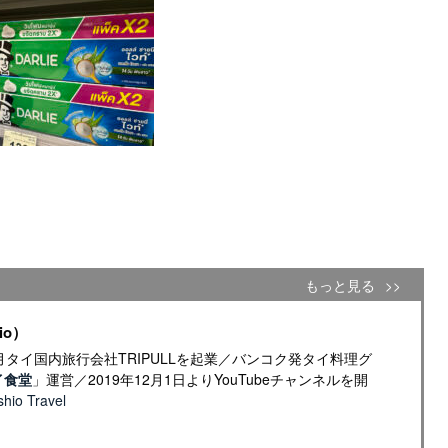
もっと見る
io）
年4月タイ国内旅行会社TRIPULLを起業／バンコク発タイ料理グ
イ食堂
」運営／2019年12月1日よりYouTubeチャンネルを開
io Travel