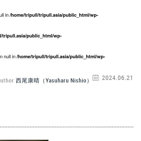
ll in
/home/tripull/tripull.asia/public_html/wp-
l/tripull.asia/public_html/wp-
n null in
/home/tripull/tripull.asia/public_html/wp-
2024.06.21
uthor
西尾康晴（Yasuharu Nishio）