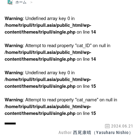
ホーム
Warning
: Undefined array key 0 in
/home/tripull/tripull.asia/public_html/wp-
content/themes/tripull/single.php
on line
14
Warning
: Attempt to read property "cat_ID" on null in
/home/tripull/tripull.asia/public_html/wp-
content/themes/tripull/single.php
on line
14
Warning
: Undefined array key 0 in
/home/tripull/tripull.asia/public_html/wp-
content/themes/tripull/single.php
on line
15
Warning
: Attempt to read property "cat_name" on null in
/home/tripull/tripull.asia/public_html/wp-
content/themes/tripull/single.php
on line
15
2024.06.21
Author
西尾康晴（Yasuharu Nishio）