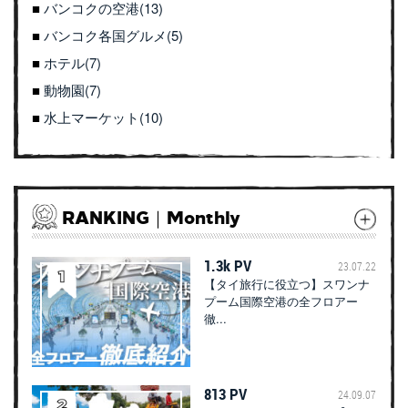
バンコクの空港(13)
バンコク各国グルメ(5)
ホテル(7)
動物園(7)
水上マーケット(10)
RANKING｜Monthly
1.3k PV
23.07.22
【タイ旅行に役立つ】スワンナ
プーム国際空港の全フロアー
徹...
813 PV
24.09.07