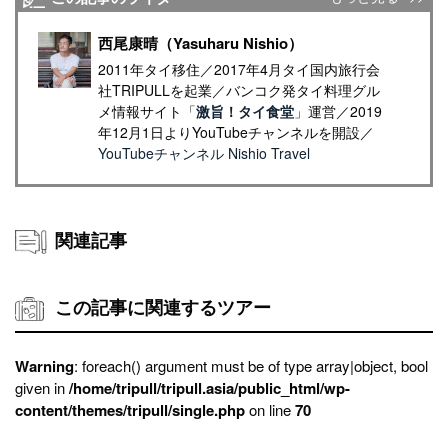
西尾康晴（Yasuharu Nishio）
2011年タイ移住／2017年4月タイ国内旅行会
社TRIPULLを起業／バンコク発タイ料理グル
メ情報サイト「
激旨！タイ食堂
」運営／2019
年12月1日よりYouTubeチャンネルを開設／
YouTubeチャンネル Nishio Travel
関連記事
この記事に関連するツアー
Warning
: foreach() argument must be of type array|object, bool
given in
/home/tripull/tripull.asia/public_html/wp-
content/themes/tripull/single.php
on line
70