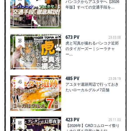
バンコクからアユタヤへ【2026
年版】すべての交通手段を...
673 PV
23.03.08
虎と写真が撮れるバンコク近郊
のタイガーズー｜シーラチャ
ー...
485 PV
23.09.19
アユタヤ遺跡周辺で行っておき
たいローカルグルメ7店舗
423 PV
25.11.03
【2026年】CADコムローイ祭り
｜大仏塔を背景に舞う幻...