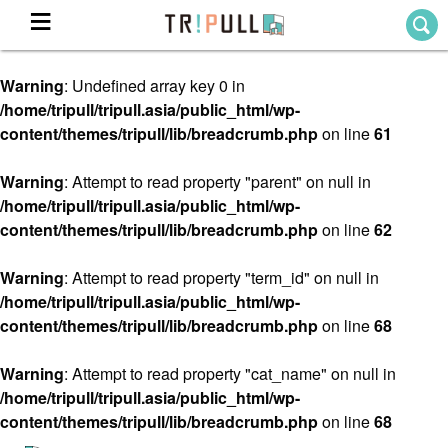
Warning
: Undefined array key 0 in
Home
/home/tripull/tripull.asia/public_html/wp-
ホーム
content/themes/tripull/lib/breadcrumb.php
on line
61
Destination
目的地から探す
Warning
: Attempt to read property "parent" on null in
/home/tripull/tripull.asia/public_html/wp-
Theme
テーマから探す
content/themes/tripull/lib/breadcrumb.php
on line
62
Blog
TRIPULLブログ
Warning
: Attempt to read property "term_id" on null in
/home/tripull/tripull.asia/public_html/wp-
About
content/themes/tripull/lib/breadcrumb.php
on line
68
私たちについて
Warning
: Attempt to read property "cat_name" on null in
/home/tripull/tripull.asia/public_html/wp-
content/themes/tripull/lib/breadcrumb.php
on line
68