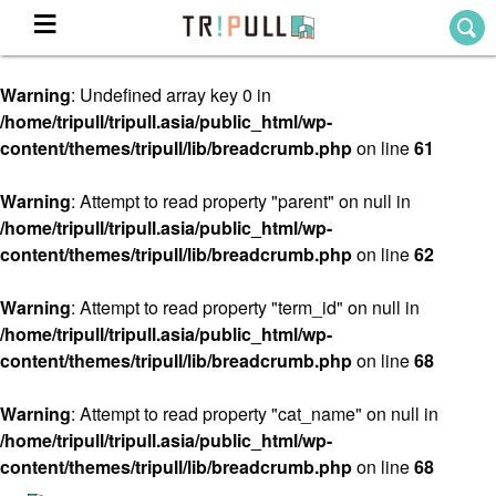
Warning
: Undefined array key 0 in
Home
/home/tripull/tripull.asia/public_html/wp-
ホーム
content/themes/tripull/lib/breadcrumb.php
on line
61
Destination
目的地から探す
Warning
: Attempt to read property "parent" on null in
/home/tripull/tripull.asia/public_html/wp-
Theme
テーマから探す
content/themes/tripull/lib/breadcrumb.php
on line
62
Blog
TRIPULLブログ
Warning
: Attempt to read property "term_id" on null in
/home/tripull/tripull.asia/public_html/wp-
About
content/themes/tripull/lib/breadcrumb.php
on line
68
私たちについて
Warning
: Attempt to read property "cat_name" on null in
/home/tripull/tripull.asia/public_html/wp-
content/themes/tripull/lib/breadcrumb.php
on line
68