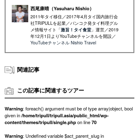
西尾康晴（Yasuharu Nishio）
2011年タイ移住／2017年4月タイ国内旅行会
社TRIPULLを起業／バンコク発タイ料理グル
メ情報サイト「
激旨！タイ食堂
」運営／2019
年12月1日よりYouTubeチャンネルを開設／
YouTubeチャンネル Nishio Travel
関連記事
この記事に関連するツアー
Warning
: foreach() argument must be of type array|object, bool
given in
/home/tripull/tripull.asia/public_html/wp-
content/themes/tripull/single.php
on line
70
Warning
: Undefined variable $act_parent_slug in