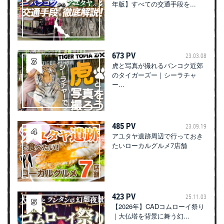
年版】すべての交通手段を...
673 PV
23.03.08
虎と写真が撮れるバンコク近郊
のタイガーズー｜シーラチャ
ー...
485 PV
23.09.19
アユタヤ遺跡周辺で行っておき
たいローカルグルメ7店舗
423 PV
25.11.03
【2026年】CADコムローイ祭り
｜大仏塔を背景に舞う幻...