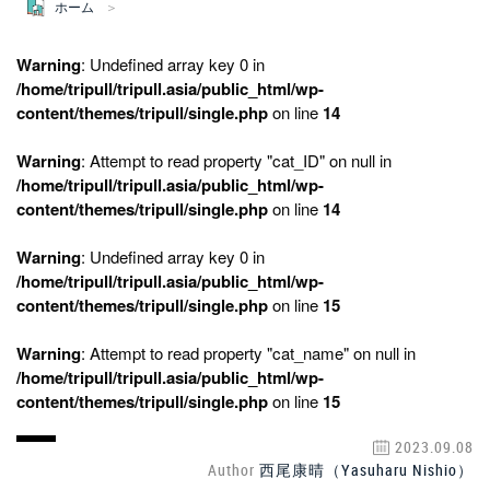
ホーム
Warning
: Undefined array key 0 in
/home/tripull/tripull.asia/public_html/wp-
content/themes/tripull/single.php
on line
14
Warning
: Attempt to read property "cat_ID" on null in
/home/tripull/tripull.asia/public_html/wp-
content/themes/tripull/single.php
on line
14
Warning
: Undefined array key 0 in
/home/tripull/tripull.asia/public_html/wp-
content/themes/tripull/single.php
on line
15
Warning
: Attempt to read property "cat_name" on null in
/home/tripull/tripull.asia/public_html/wp-
content/themes/tripull/single.php
on line
15
2023.09.08
Author
西尾康晴（Yasuharu Nishio）