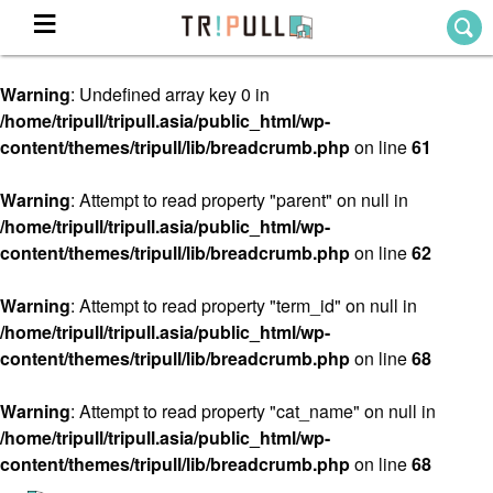
Warning
: Undefined array key 0 in
Home
/home/tripull/tripull.asia/public_html/wp-
ホーム
content/themes/tripull/lib/breadcrumb.php
on line
61
Destination
目的地から探す
Warning
: Attempt to read property "parent" on null in
/home/tripull/tripull.asia/public_html/wp-
Theme
テーマから探す
content/themes/tripull/lib/breadcrumb.php
on line
62
Blog
TRIPULLブログ
Warning
: Attempt to read property "term_id" on null in
/home/tripull/tripull.asia/public_html/wp-
About
content/themes/tripull/lib/breadcrumb.php
on line
68
私たちについて
Warning
: Attempt to read property "cat_name" on null in
/home/tripull/tripull.asia/public_html/wp-
content/themes/tripull/lib/breadcrumb.php
on line
68