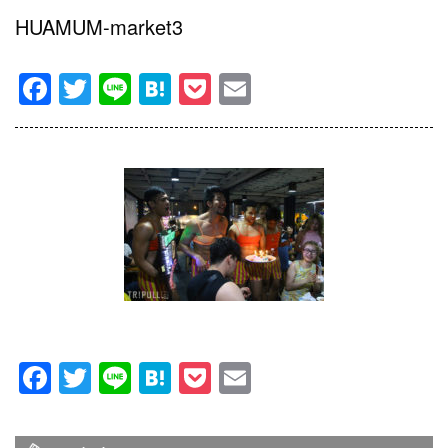
HUAMUM-market3
Facebook
Twitter
Line
Hatena
Pocket
Email
Facebook
Twitter
Line
Hatena
Pocket
Email