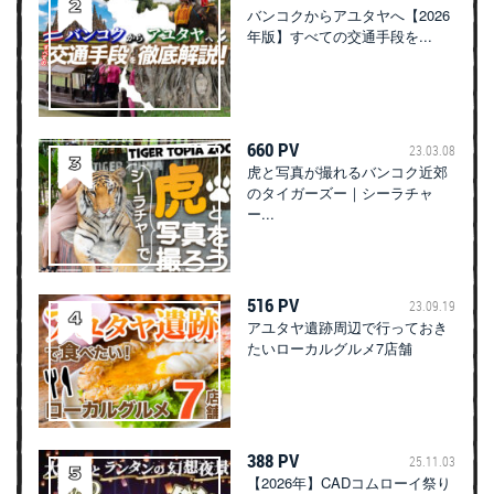
バンコクからアユタヤへ【2026
年版】すべての交通手段を...
660 PV
23.03.08
虎と写真が撮れるバンコク近郊
のタイガーズー｜シーラチャ
ー...
516 PV
23.09.19
アユタヤ遺跡周辺で行っておき
たいローカルグルメ7店舗
388 PV
25.11.03
【2026年】CADコムローイ祭り