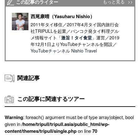
この記事のライター
もっと見る
西尾康晴（Yasuharu Nishio）
2011年タイ移住／2017年4月タイ国内旅行会
社TRIPULLを起業／バンコク発タイ料理グル
メ情報サイト「
激旨！タイ食堂
」運営／2019
年12月1日よりYouTubeチャンネルを開設／
YouTubeチャンネル Nishio Travel
関連記事
この記事に関連するツアー
Warning
: foreach() argument must be of type array|object, bool
given in
/home/tripull/tripull.asia/public_html/wp-
content/themes/tripull/single.php
on line
70