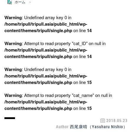
ホーム
Warning
: Undefined array key 0 in
/home/tripull/tripull.asia/public_html/wp-
content/themes/tripull/single.php
on line
14
Warning
: Attempt to read property "cat_ID" on null in
/home/tripull/tripull.asia/public_html/wp-
content/themes/tripull/single.php
on line
14
Warning
: Undefined array key 0 in
/home/tripull/tripull.asia/public_html/wp-
content/themes/tripull/single.php
on line
15
Warning
: Attempt to read property "cat_name" on null in
/home/tripull/tripull.asia/public_html/wp-
content/themes/tripull/single.php
on line
15
2018.05.23
Author
西尾康晴（Yasuharu Nishio）