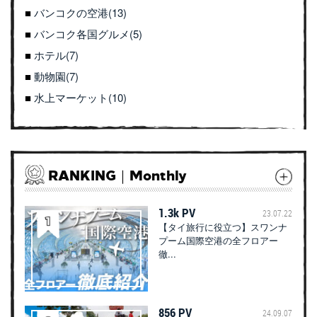
バンコクの空港(13)
バンコク各国グルメ(5)
ホテル(7)
動物園(7)
水上マーケット(10)
RANKING｜Monthly
1.3k PV
23.07.22
【タイ旅行に役立つ】スワンナ
プーム国際空港の全フロアー
徹...
856 PV
24.09.07