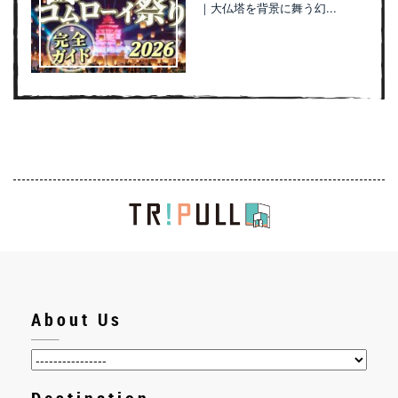
｜大仏塔を背景に舞う幻...
About Us