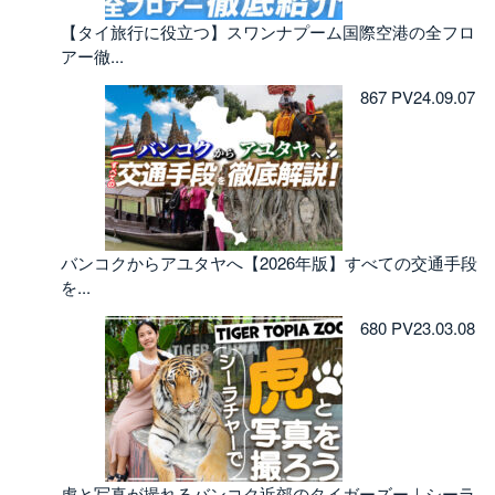
【タイ旅行に役立つ】スワンナプーム国際空港の全フロ
アー徹...
867 PV
24.09.07
バンコクからアユタヤへ【2026年版】すべての交通手段
を...
680 PV
23.03.08
虎と写真が撮れるバンコク近郊のタイガーズー｜シーラ