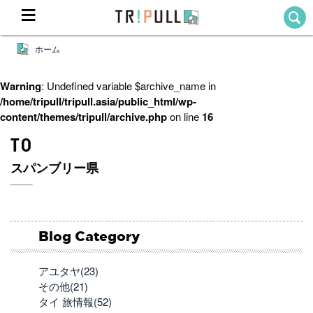
ホーム
Home
ホーム
Warning
: Undefined variable $archive_name in
/home/tripull/tripull.asia/public_html/wp-
Destination
content/themes/tripull/archive.php
on line
16
目的地から探す
TO
Theme
テーマから探す
スパンブリー県
Blog
TRIPULLブログ
About
私たちについて
Blog Category
アユタヤ(23)
その他(21)
タイ 旅情報(52)