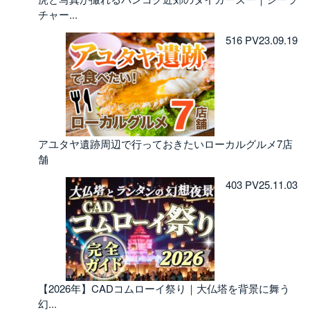
チャー...
516 PV
23.09.19
アユタヤ遺跡周辺で行っておきたいローカルグルメ7店
舗
403 PV
25.11.03
【2026年】CADコムローイ祭り｜大仏塔を背景に舞う
幻...