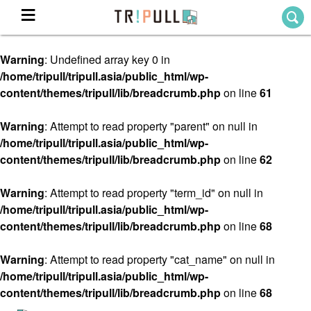
Warning
: Undefined array key 0 in
Home
/home/tripull/tripull.asia/public_html/wp-
ホーム
content/themes/tripull/lib/breadcrumb.php
on line
61
Destination
目的地から探す
Warning
: Attempt to read property "parent" on null in
/home/tripull/tripull.asia/public_html/wp-
Theme
テーマから探す
content/themes/tripull/lib/breadcrumb.php
on line
62
Blog
TRIPULLブログ
Warning
: Attempt to read property "term_id" on null in
/home/tripull/tripull.asia/public_html/wp-
About
content/themes/tripull/lib/breadcrumb.php
on line
68
私たちについて
Warning
: Attempt to read property "cat_name" on null in
/home/tripull/tripull.asia/public_html/wp-
content/themes/tripull/lib/breadcrumb.php
on line
68