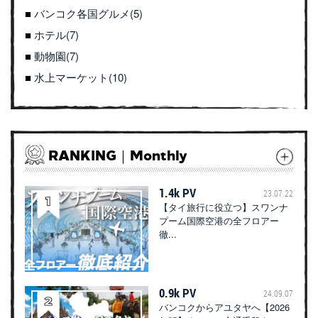
バンコク各国グルメ(5)
ホテル(7)
動物園(7)
水上マーケット(10)
RANKING｜Monthly
1.4k PV
23.07.22
【タイ旅行に役立つ】スワンナ
プーム国際空港の全フロアー
徹...
0.9k PV
24.09.07
バンコクからアユタヤへ【2026