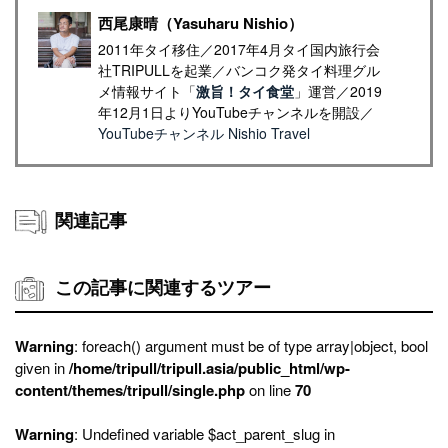
西尾康晴（Yasuharu Nishio）
2011年タイ移住／2017年4月タイ国内旅行会
社TRIPULLを起業／バンコク発タイ料理グル
メ情報サイト「
激旨！タイ食堂
」運営／2019
年12月1日よりYouTubeチャンネルを開設／
YouTubeチャンネル Nishio Travel
関連記事
この記事に関連するツアー
Warning
: foreach() argument must be of type array|object, bool
given in
/home/tripull/tripull.asia/public_html/wp-
content/themes/tripull/single.php
on line
70
Warning
: Undefined variable $act_parent_slug in