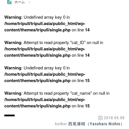
ホーム
Warning
: Undefined array key 0 in
/home/tripull/tripull.asia/public_html/wp-
content/themes/tripull/single.php
on line
14
Warning
: Attempt to read property "cat_ID" on null in
/home/tripull/tripull.asia/public_html/wp-
content/themes/tripull/single.php
on line
14
Warning
: Undefined array key 0 in
/home/tripull/tripull.asia/public_html/wp-
content/themes/tripull/single.php
on line
15
Warning
: Attempt to read property "cat_name" on null in
/home/tripull/tripull.asia/public_html/wp-
content/themes/tripull/single.php
on line
15
2018.05.08
Author
西尾康晴（Yasuharu Nishio）