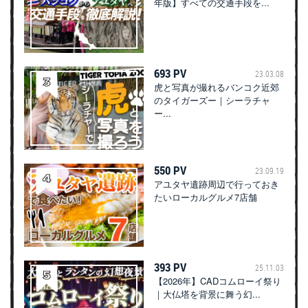
年版】すべての交通手段を...
693 PV
23.03.08
虎と写真が撮れるバンコク近郊
のタイガーズー｜シーラチャ
ー...
550 PV
23.09.19
アユタヤ遺跡周辺で行っておき
たいローカルグルメ7店舗
393 PV
25.11.03
【2026年】CADコムローイ祭り
｜大仏塔を背景に舞う幻...