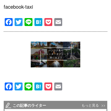
facebook-taxi
Facebook
Twitter
Line
Hatena
Pocket
Email
Facebook
Twitter
Line
Hatena
Pocket
Email
この記事のライター
もっと見る