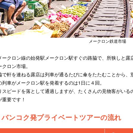
メークロン鉄道市場
メークロン線の始発駅メークロン駅すぐの路脇で、所狭しと露
ークロン市場。
脇で軒を連ねる露店は列車が通るたびに傘をたたむことから、
の列車がメークロン駅を発着するのは1日に４回。
りスピードを落として通過しますが、たくさんの見物客がいる
が重要です！
バンコク発プライベートツアーの流れ