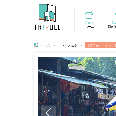
Home
Des
ホーム
目的
ホーム
バンコク近県
【プライベートボー