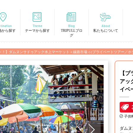
tination
Theme
Blog
About
地から探す
テーマから探す
TRIPULLブロ
私たちについて
グ
ト！】ダムヌンサドゥアック水上マーケット＋線路市場 <<プライベートツアー／ホテ
【プ
アッ
イベ
子供料
ダムヌ