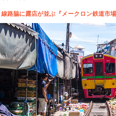
線路脇に露店が並ぶ『メークロン鉄道市