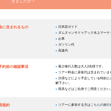
きましたか？
金に含まれるもの
日本語ガイド
ダムヌゥンサドゥアック水上マーケッ
お車
ガソリン代
高速代
予約前の確認事項
最少催行人数は大人2名様です。
ツアー料金に昼食代は含まれていま
渋滞などにより予定している時刻と
解下さい。
雨具などはご自身でご用意ください
用規約
ツアーに参加する方は
こちらの旅行