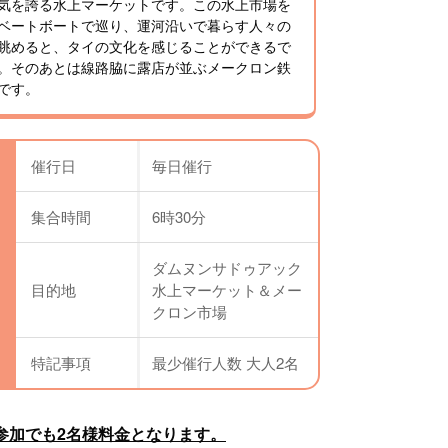
気を誇る水上マーケットです。この水上市場を
ベートボートで巡り、運河沿いで暮らす人々の
眺めると、タイの文化を感じることができるで
。そのあとは線路脇に露店が並ぶメークロン鉄
です。
催行日
毎日催行
集合時間
6時30分
ダムヌンサドゥアック
目的地
水上マーケット＆メー
クロン市場
特記事項
最少催行人数 大人2名
参加でも2名様料金となります。