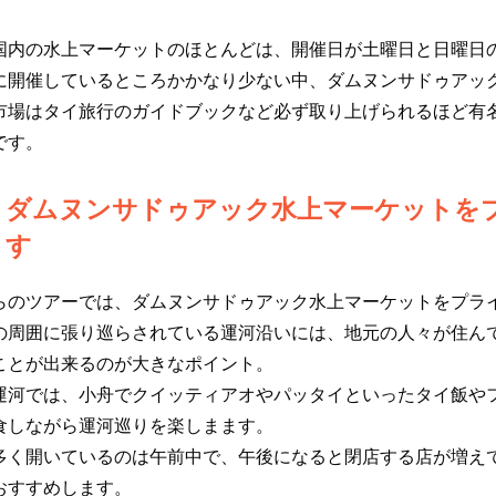
国内の水上マーケットのほとんどは、開催日が土曜日と日曜日
に開催しているところかかなり少ない中、ダムヌンサドゥアッ
市場はタイ旅行のガイドブックなど必ず取り上げられるほど有
です。
ダムヌンサドゥアック水上マーケットを
す
らのツアーでは、ダムヌンサドゥアック水上マーケットをプラ
の周囲に張り巡らされている運河沿いには、地元の人々が住ん
ことが出来るのが大きなポイント。
運河では、小舟でクイッティアオやパッタイといったタイ飯や
食しながら運河巡りを楽しまます。
多く開いているのは午前中で、午後になると閉店する店が増え
おすすめします。