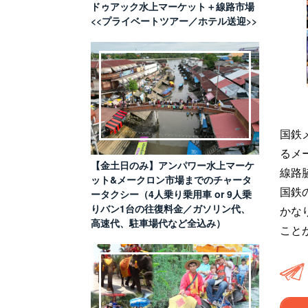
ドゥアック水上マーケット＋線路市場
<<プライベートツアー／ホテル送迎>>
国鉄
るメ
【金土日のみ】アンパワー水上マーケ
線路
ット&メークロン市場までのチャータ
国鉄
ータクシー（4人乗り乗用車 or 9人乗
りバン1台の往復料金／ガソリン代、
かな
高速代、駐車場代など全込み）
こと