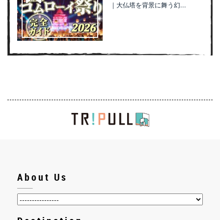
｜大仏塔を背景に舞う幻...
About Us