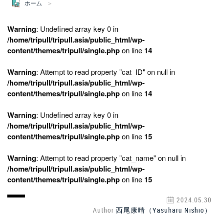
ホーム
Warning
: Undefined array key 0 in
/home/tripull/tripull.asia/public_html/wp-
content/themes/tripull/single.php
on line
14
Warning
: Attempt to read property "cat_ID" on null in
/home/tripull/tripull.asia/public_html/wp-
content/themes/tripull/single.php
on line
14
Warning
: Undefined array key 0 in
/home/tripull/tripull.asia/public_html/wp-
content/themes/tripull/single.php
on line
15
Warning
: Attempt to read property "cat_name" on null in
/home/tripull/tripull.asia/public_html/wp-
content/themes/tripull/single.php
on line
15
2024.05.30
Author
西尾康晴（Yasuharu Nishio）