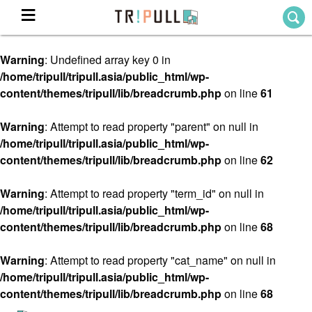
Warning
: Undefined array key 0 in
Home
/home/tripull/tripull.asia/public_html/wp-
ホーム
content/themes/tripull/lib/breadcrumb.php
on line
61
Destination
目的地から探す
Warning
: Attempt to read property "parent" on null in
/home/tripull/tripull.asia/public_html/wp-
Theme
テーマから探す
content/themes/tripull/lib/breadcrumb.php
on line
62
Blog
TRIPULLブログ
Warning
: Attempt to read property "term_id" on null in
/home/tripull/tripull.asia/public_html/wp-
About
content/themes/tripull/lib/breadcrumb.php
on line
68
私たちについて
Warning
: Attempt to read property "cat_name" on null in
/home/tripull/tripull.asia/public_html/wp-
content/themes/tripull/lib/breadcrumb.php
on line
68