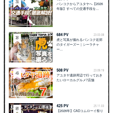
バンコクからアユタヤへ【2026
年版】すべての交通手段を...
684 PV
23.03.08
虎と写真が撮れるバンコク近郊
のタイガーズー｜シーラチャ
ー...
508 PV
23.09.19
アユタヤ遺跡周辺で行っておき
たいローカルグルメ7店舗
425 PV
25.11.03
【2026年】CADコムローイ祭り