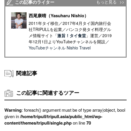
この記事のライター
もっと見る
西尾康晴（Yasuharu Nishio）
2011年タイ移住／2017年4月タイ国内旅行会
社TRIPULLを起業／バンコク発タイ料理グル
メ情報サイト「
激旨！タイ食堂
」運営／2019
年12月1日よりYouTubeチャンネルを開設／
YouTubeチャンネル Nishio Travel
関連記事
この記事に関連するツアー
Warning
: foreach() argument must be of type array|object, bool
given in
/home/tripull/tripull.asia/public_html/wp-
content/themes/tripull/single.php
on line
70