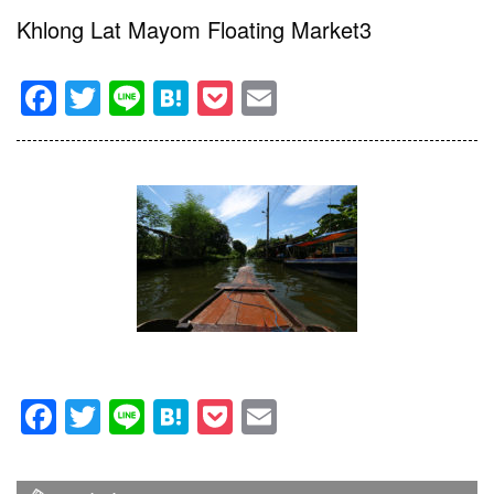
Khlong Lat Mayom Floating Market3
Facebook
Twitter
Line
Hatena
Pocket
Email
Facebook
Twitter
Line
Hatena
Pocket
Email