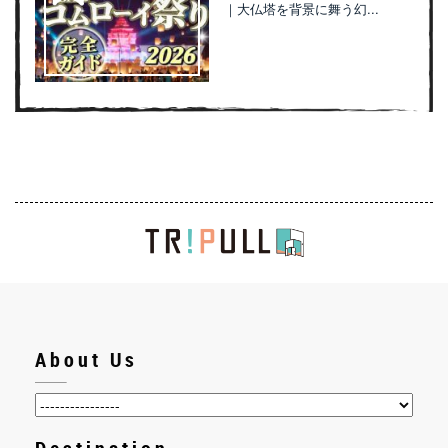
｜大仏塔を背景に舞う幻...
About Us