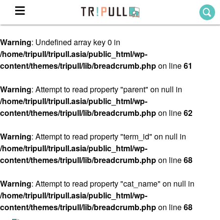
Warning
: Undefined array key 0 in
Home
/home/tripull/tripull.asia/public_html/wp-
ホーム
content/themes/tripull/lib/breadcrumb.php
on line
61
Destination
目的地から探す
Warning
: Attempt to read property "parent" on null in
/home/tripull/tripull.asia/public_html/wp-
Theme
テーマから探す
content/themes/tripull/lib/breadcrumb.php
on line
62
Blog
TRIPULLブログ
Warning
: Attempt to read property "term_id" on null in
/home/tripull/tripull.asia/public_html/wp-
About
content/themes/tripull/lib/breadcrumb.php
on line
68
私たちについて
Warning
: Attempt to read property "cat_name" on null in
/home/tripull/tripull.asia/public_html/wp-
content/themes/tripull/lib/breadcrumb.php
on line
68