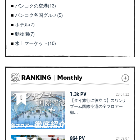
バンコクの空港(13)
バンコク各国グルメ(5)
ホテル(7)
動物園(7)
水上マーケット(10)
RANKING｜Monthly
1.3k PV
23.07.22
【タイ旅行に役立つ】スワンナ
プーム国際空港の全フロアー
徹...
864 PV
24.09.07