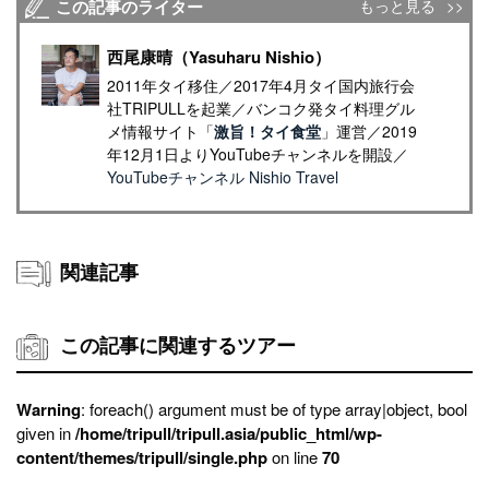
この記事のライター
もっと見る
西尾康晴（Yasuharu Nishio）
2011年タイ移住／2017年4月タイ国内旅行会
社TRIPULLを起業／バンコク発タイ料理グル
メ情報サイト「
激旨！タイ食堂
」運営／2019
年12月1日よりYouTubeチャンネルを開設／
YouTubeチャンネル Nishio Travel
関連記事
この記事に関連するツアー
Warning
: foreach() argument must be of type array|object, bool
given in
/home/tripull/tripull.asia/public_html/wp-
content/themes/tripull/single.php
on line
70