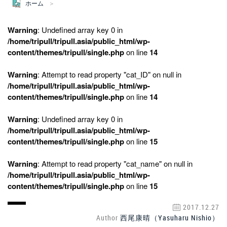
ホーム
Warning
: Undefined array key 0 in
/home/tripull/tripull.asia/public_html/wp-
content/themes/tripull/single.php
on line
14
Warning
: Attempt to read property "cat_ID" on null in
/home/tripull/tripull.asia/public_html/wp-
content/themes/tripull/single.php
on line
14
Warning
: Undefined array key 0 in
/home/tripull/tripull.asia/public_html/wp-
content/themes/tripull/single.php
on line
15
Warning
: Attempt to read property "cat_name" on null in
/home/tripull/tripull.asia/public_html/wp-
content/themes/tripull/single.php
on line
15
2017.12.27
Author
西尾康晴（Yasuharu Nishio）