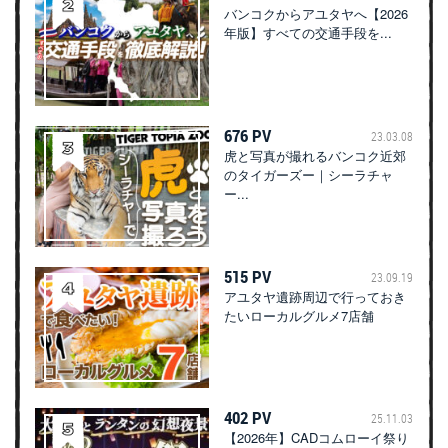
バンコクからアユタヤへ【2026
年版】すべての交通手段を...
676 PV
23.03.08
虎と写真が撮れるバンコク近郊
のタイガーズー｜シーラチャ
ー...
515 PV
23.09.19
アユタヤ遺跡周辺で行っておき
たいローカルグルメ7店舗
402 PV
25.11.03
【2026年】CADコムローイ祭り