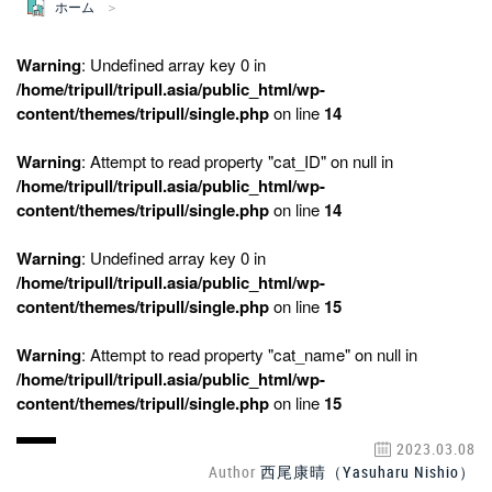
ホーム
Warning
: Undefined array key 0 in
/home/tripull/tripull.asia/public_html/wp-
content/themes/tripull/single.php
on line
14
Warning
: Attempt to read property "cat_ID" on null in
/home/tripull/tripull.asia/public_html/wp-
content/themes/tripull/single.php
on line
14
Warning
: Undefined array key 0 in
/home/tripull/tripull.asia/public_html/wp-
content/themes/tripull/single.php
on line
15
Warning
: Attempt to read property "cat_name" on null in
/home/tripull/tripull.asia/public_html/wp-
content/themes/tripull/single.php
on line
15
2023.03.08
Author
西尾康晴（Yasuharu Nishio）