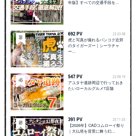
年版】すべての交通手段を...
692 PV
23.03.08
虎と写真が撮れるバンコク近郊
のタイガーズー｜シーラチャ
ー...
547 PV
23.09.19
アユタヤ遺跡周辺で行っておき
たいローカルグルメ7店舗
391 PV
25.11.03
【2026年】CADコムローイ祭り
｜大仏塔を背景に舞う幻...