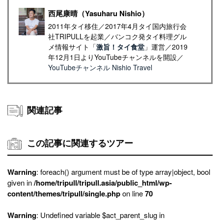
西尾康晴（Yasuharu Nishio）
2011年タイ移住／2017年4月タイ国内旅行会
社TRIPULLを起業／バンコク発タイ料理グル
メ情報サイト「
激旨！タイ食堂
」運営／2019
年12月1日よりYouTubeチャンネルを開設／
YouTubeチャンネル Nishio Travel
関連記事
この記事に関連するツアー
Warning
: foreach() argument must be of type array|object, bool
given in
/home/tripull/tripull.asia/public_html/wp-
content/themes/tripull/single.php
on line
70
Warning
: Undefined variable $act_parent_slug in