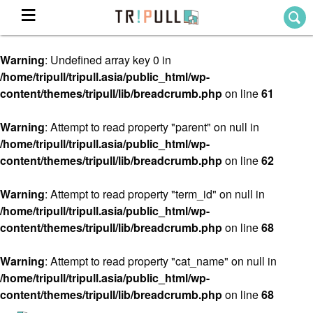
Warning
: Undefined array key 0 in
Home
/home/tripull/tripull.asia/public_html/wp-
ホーム
content/themes/tripull/lib/breadcrumb.php
on line
61
Destination
目的地から探す
Warning
: Attempt to read property "parent" on null in
/home/tripull/tripull.asia/public_html/wp-
Theme
テーマから探す
content/themes/tripull/lib/breadcrumb.php
on line
62
Blog
TRIPULLブログ
Warning
: Attempt to read property "term_id" on null in
/home/tripull/tripull.asia/public_html/wp-
About
content/themes/tripull/lib/breadcrumb.php
on line
68
私たちについて
Warning
: Attempt to read property "cat_name" on null in
/home/tripull/tripull.asia/public_html/wp-
content/themes/tripull/lib/breadcrumb.php
on line
68