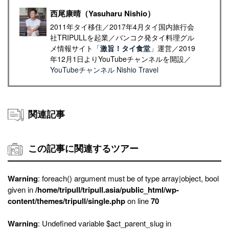
西尾康晴（Yasuharu Nishio）
2011年タイ移住／2017年4月タイ国内旅行会
社TRIPULLを起業／バンコク発タイ料理グル
メ情報サイト「
激旨！タイ食堂
」運営／2019
年12月1日よりYouTubeチャンネルを開設／
YouTubeチャンネル Nishio Travel
関連記事
この記事に関連するツアー
Warning
: foreach() argument must be of type array|object, bool
given in
/home/tripull/tripull.asia/public_html/wp-
content/themes/tripull/single.php
on line
70
Warning
: Undefined variable $act_parent_slug in