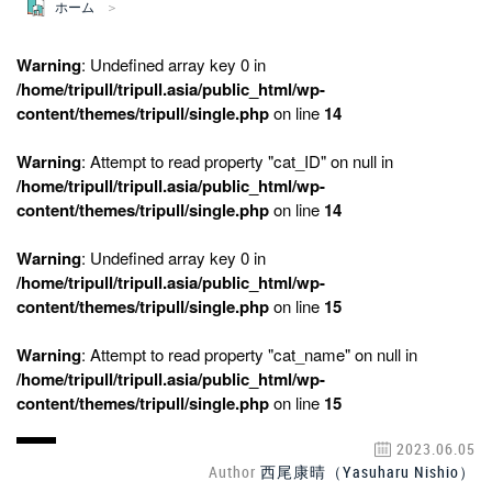
ホーム
Warning
: Undefined array key 0 in
/home/tripull/tripull.asia/public_html/wp-
content/themes/tripull/single.php
on line
14
Warning
: Attempt to read property "cat_ID" on null in
/home/tripull/tripull.asia/public_html/wp-
content/themes/tripull/single.php
on line
14
Warning
: Undefined array key 0 in
/home/tripull/tripull.asia/public_html/wp-
content/themes/tripull/single.php
on line
15
Warning
: Attempt to read property "cat_name" on null in
/home/tripull/tripull.asia/public_html/wp-
content/themes/tripull/single.php
on line
15
2023.06.05
Author
西尾康晴（Yasuharu Nishio）