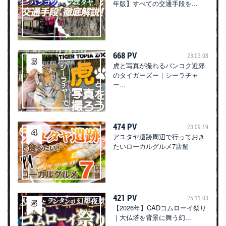
年版】すべての交通手段を...
668 PV
23.03.08
虎と写真が撮れるバンコク近郊
のタイガーズー｜シーラチャ
ー...
474 PV
23.09.19
アユタヤ遺跡周辺で行っておき
たいローカルグルメ7店舗
421 PV
25.11.03
【2026年】CADコムローイ祭り
｜大仏塔を背景に舞う幻...