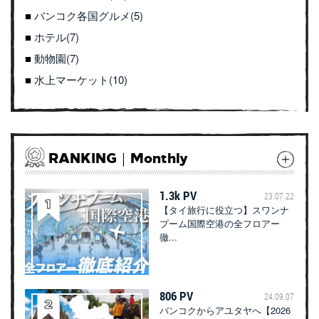
バンコク各国グルメ(5)
ホテル(7)
動物園(7)
水上マーケット(10)
RANKING｜Monthly
1.3k PV
23.07.22
【タイ旅行に役立つ】スワンナ
プーム国際空港の全フロアー
徹...
806 PV
24.09.07
バンコクからアユタヤへ【2026