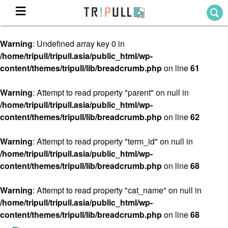
Warning
: Undefined array key 0 in
Home
/home/tripull/tripull.asia/public_html/wp-
ホーム
content/themes/tripull/lib/breadcrumb.php
on line
61
Destination
目的地から探す
Warning
: Attempt to read property "parent" on null in
/home/tripull/tripull.asia/public_html/wp-
Theme
テーマから探す
content/themes/tripull/lib/breadcrumb.php
on line
62
Blog
TRIPULLブログ
Warning
: Attempt to read property "term_id" on null in
/home/tripull/tripull.asia/public_html/wp-
About
content/themes/tripull/lib/breadcrumb.php
on line
68
私たちについて
Warning
: Attempt to read property "cat_name" on null in
/home/tripull/tripull.asia/public_html/wp-
content/themes/tripull/lib/breadcrumb.php
on line
68