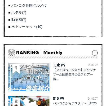
バンコク各国グルメ(5)
ホテル(7)
動物園(7)
水上マーケット(10)
RANKING｜Monthly
1.3k PV
23.07.22
【タイ旅行に役立つ】スワンナ
プーム国際空港の全フロアー
徹...
810 PV
24.09.07
バンコクからアユタヤへ【2026