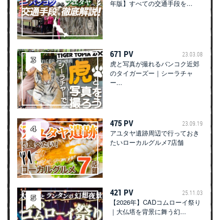
年版】すべての交通手段を...
671 PV
23.03.08
虎と写真が撮れるバンコク近郊
のタイガーズー｜シーラチャ
ー...
475 PV
23.09.19
アユタヤ遺跡周辺で行っておき
たいローカルグルメ7店舗
421 PV
25.11.03
【2026年】CADコムローイ祭り
｜大仏塔を背景に舞う幻...