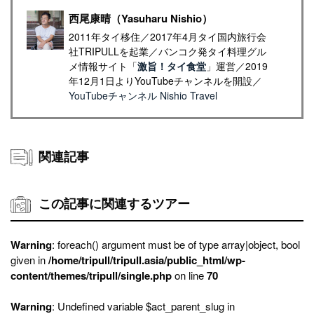
西尾康晴（Yasuharu Nishio）
2011年タイ移住／2017年4月タイ国内旅行会
社TRIPULLを起業／バンコク発タイ料理グル
メ情報サイト「
激旨！タイ食堂
」運営／2019
年12月1日よりYouTubeチャンネルを開設／
YouTubeチャンネル Nishio Travel
関連記事
この記事に関連するツアー
Warning
: foreach() argument must be of type array|object, bool
given in
/home/tripull/tripull.asia/public_html/wp-
content/themes/tripull/single.php
on line
70
Warning
: Undefined variable $act_parent_slug in