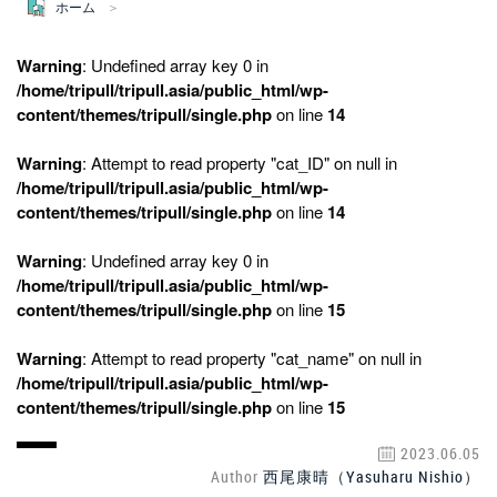
ホーム
Warning
: Undefined array key 0 in
/home/tripull/tripull.asia/public_html/wp-
content/themes/tripull/single.php
on line
14
Warning
: Attempt to read property "cat_ID" on null in
/home/tripull/tripull.asia/public_html/wp-
content/themes/tripull/single.php
on line
14
Warning
: Undefined array key 0 in
/home/tripull/tripull.asia/public_html/wp-
content/themes/tripull/single.php
on line
15
Warning
: Attempt to read property "cat_name" on null in
/home/tripull/tripull.asia/public_html/wp-
content/themes/tripull/single.php
on line
15
2023.06.05
Author
西尾康晴（Yasuharu Nishio）