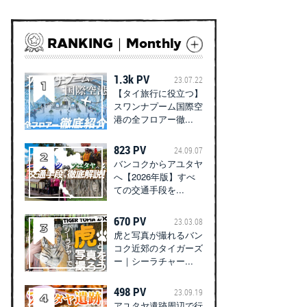
RANKING｜Monthly
1.3k PV
23.07.22
【タイ旅行に役立つ】
スワンナプーム国際空
港の全フロアー徹...
823 PV
24.09.07
バンコクからアユタヤ
へ【2026年版】すべ
ての交通手段を...
670 PV
23.03.08
虎と写真が撮れるバン
コク近郊のタイガーズ
ー｜シーラチャー...
498 PV
23.09.19
アユタヤ遺跡周辺で行