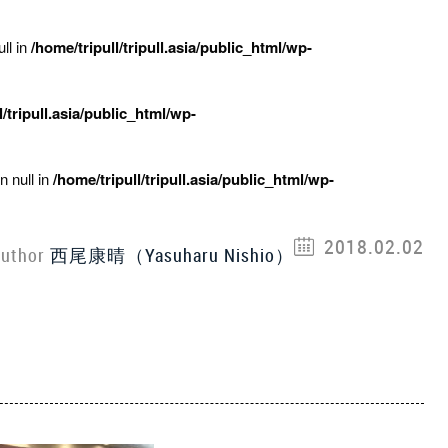
ll in
/home/tripull/tripull.asia/public_html/wp-
l/tripull.asia/public_html/wp-
n null in
/home/tripull/tripull.asia/public_html/wp-
2018.02.02
uthor
西尾康晴（Yasuharu Nishio）
1