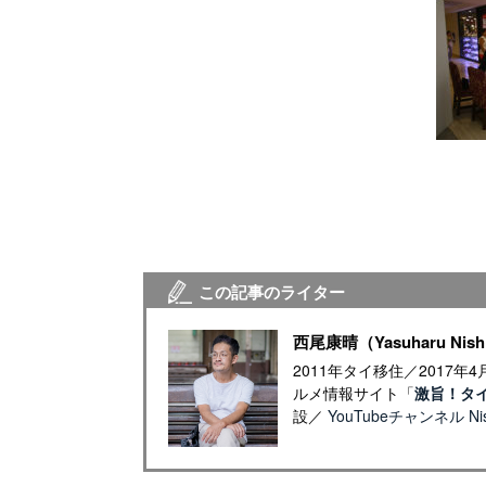
この記事のライター
西尾康晴（Yasuharu Nish
2011年タイ移住／2017
ルメ情報サイト「
激旨！タ
設／
YouTubeチャンネル Nish