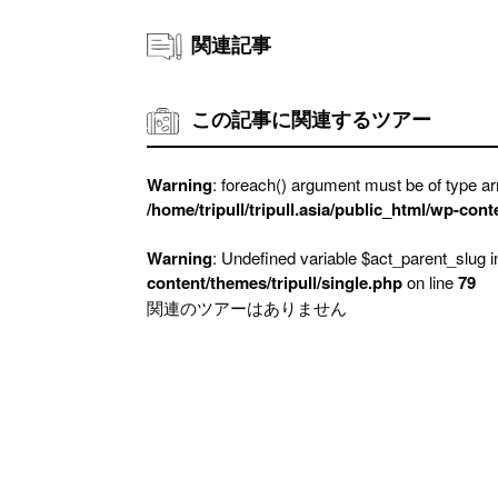
関連記事
この記事に関連するツアー
Warning
: foreach() argument must be of type arr
/home/tripull/tripull.asia/public_html/wp-cont
Warning
: Undefined variable $act_parent_slug 
content/themes/tripull/single.php
on line
79
関連のツアーはありません