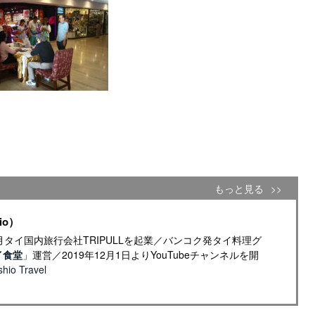
もっと見る
io）
年4月タイ国内旅行会社TRIPULLを起業／バンコク発タイ料理グ
イ食堂
」運営／2019年12月1日よりYouTubeチャンネルを開
io Travel