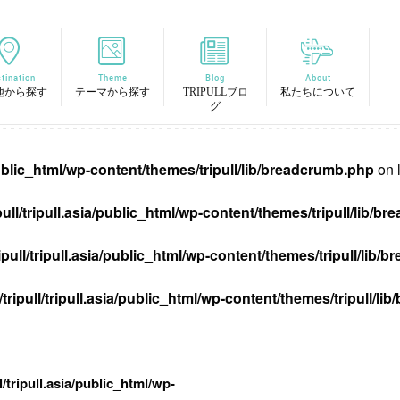
tination
Theme
Blog
About
地から探す
テーマから探す
TRIPULLブロ
私たちについて
グ
/public_html/wp-content/themes/tripull/lib/breadcrumb.php
on 
pull/tripull.asia/public_html/wp-content/themes/tripull/lib/
ipull/tripull.asia/public_html/wp-content/themes/tripull/lib
tripull/tripull.asia/public_html/wp-content/themes/tripull/l
l/tripull.asia/public_html/wp-