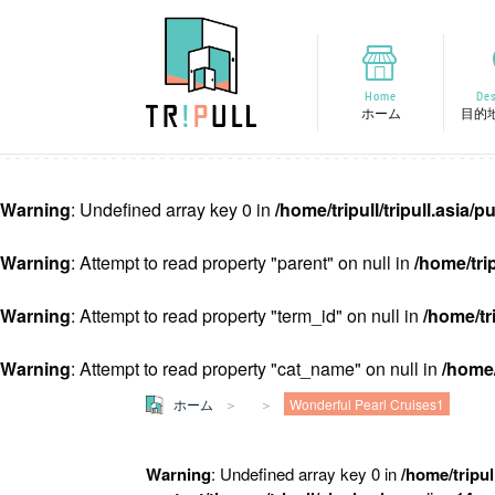
Home
Des
ホーム
目的
Warning
: Undefined array key 0 in
/home/tripull/tripull.asia
Warning
: Attempt to read property "parent" on null in
/home/tri
Warning
: Attempt to read property "term_id" on null in
/home/tr
Warning
: Attempt to read property "cat_name" on null in
/home/
ホーム
Wonderful Pearl Cruises1
Warning
: Undefined array key 0 in
/home/tripul