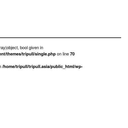
ay|object, bool given in
ent/themes/tripull/single.php
on line
70
in
/home/tripull/tripull.asia/public_html/wp-