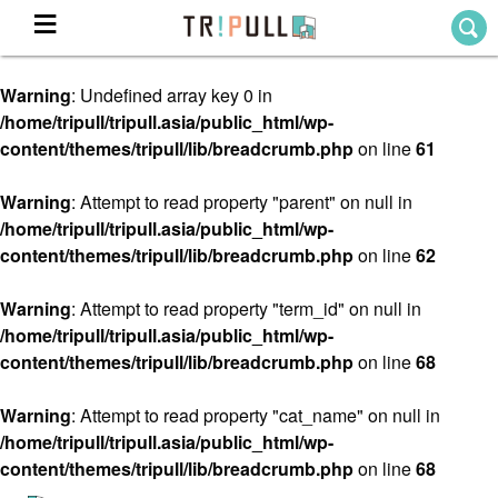
Warning
: Undefined array key 0 in
Home
/home/tripull/tripull.asia/public_html/wp-
ホーム
content/themes/tripull/lib/breadcrumb.php
on line
61
Destination
目的地から探す
Warning
: Attempt to read property "parent" on null in
/home/tripull/tripull.asia/public_html/wp-
Theme
テーマから探す
content/themes/tripull/lib/breadcrumb.php
on line
62
Blog
TRIPULLブログ
Warning
: Attempt to read property "term_id" on null in
/home/tripull/tripull.asia/public_html/wp-
About
content/themes/tripull/lib/breadcrumb.php
on line
68
私たちについて
Warning
: Attempt to read property "cat_name" on null in
/home/tripull/tripull.asia/public_html/wp-
content/themes/tripull/lib/breadcrumb.php
on line
68