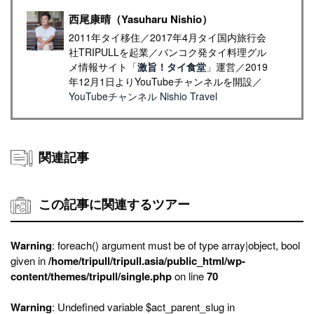
西尾康晴（Yasuharu Nishio）
2011年タイ移住／2017年4月タイ国内旅行会
社TRIPULLを起業／バンコク発タイ料理グル
メ情報サイト「
激旨！タイ食堂
」運営／2019
年12月1日よりYouTubeチャンネルを開設／
YouTubeチャンネル Nishio Travel
関連記事
この記事に関連するツアー
Warning
: foreach() argument must be of type array|object, bool
given in
/home/tripull/tripull.asia/public_html/wp-
content/themes/tripull/single.php
on line
70
Warning
: Undefined variable $act_parent_slug in