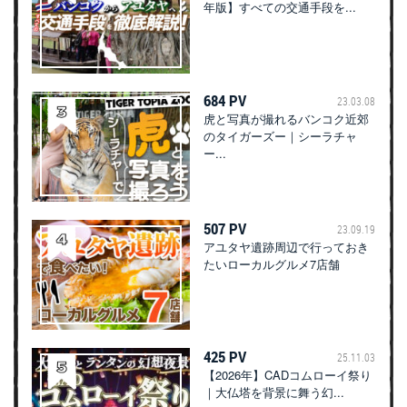
年版】すべての交通手段を...
684 PV
23.03.08
虎と写真が撮れるバンコク近郊
のタイガーズー｜シーラチャ
ー...
507 PV
23.09.19
アユタヤ遺跡周辺で行っておき
たいローカルグルメ7店舗
425 PV
25.11.03
【2026年】CADコムローイ祭り
｜大仏塔を背景に舞う幻...