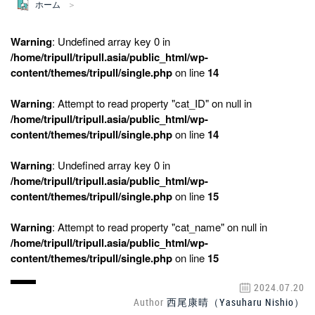
ホーム
Warning
: Undefined array key 0 in
/home/tripull/tripull.asia/public_html/wp-
content/themes/tripull/single.php
on line
14
Warning
: Attempt to read property "cat_ID" on null in
/home/tripull/tripull.asia/public_html/wp-
content/themes/tripull/single.php
on line
14
Warning
: Undefined array key 0 in
/home/tripull/tripull.asia/public_html/wp-
content/themes/tripull/single.php
on line
15
Warning
: Attempt to read property "cat_name" on null in
/home/tripull/tripull.asia/public_html/wp-
content/themes/tripull/single.php
on line
15
2024.07.20
Author
西尾康晴（Yasuharu Nishio）