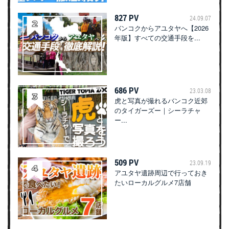
827 PV
24.09.07
バンコクからアユタヤへ【2026
年版】すべての交通手段を...
686 PV
23.03.08
虎と写真が撮れるバンコク近郊
のタイガーズー｜シーラチャ
ー...
509 PV
23.09.19
アユタヤ遺跡周辺で行っておき
たいローカルグルメ7店舗