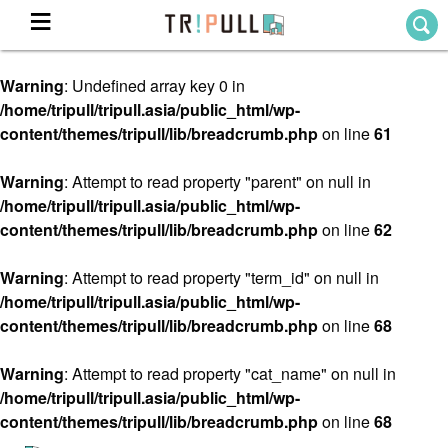
Warning
: Undefined array key 0 in
Home
/home/tripull/tripull.asia/public_html/wp-
ホーム
content/themes/tripull/lib/breadcrumb.php
on line
61
Destination
目的地から探す
Warning
: Attempt to read property "parent" on null in
/home/tripull/tripull.asia/public_html/wp-
Theme
テーマから探す
content/themes/tripull/lib/breadcrumb.php
on line
62
Blog
TRIPULLブログ
Warning
: Attempt to read property "term_id" on null in
/home/tripull/tripull.asia/public_html/wp-
About
content/themes/tripull/lib/breadcrumb.php
on line
68
私たちについて
Warning
: Attempt to read property "cat_name" on null in
/home/tripull/tripull.asia/public_html/wp-
content/themes/tripull/lib/breadcrumb.php
on line
68