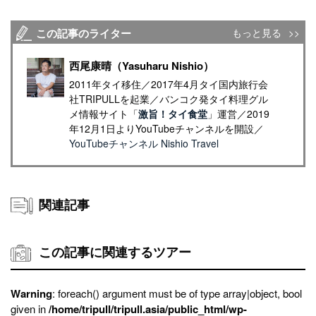
この記事のライター
もっと見る
西尾康晴（Yasuharu Nishio）
2011年タイ移住／2017年4月タイ国内旅行会
社TRIPULLを起業／バンコク発タイ料理グル
メ情報サイト「
激旨！タイ食堂
」運営／2019
年12月1日よりYouTubeチャンネルを開設／
YouTubeチャンネル Nishio Travel
関連記事
この記事に関連するツアー
Warning
: foreach() argument must be of type array|object, bool
given in
/home/tripull/tripull.asia/public_html/wp-