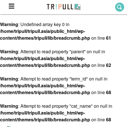
Warning
: Undefined array key 0 in
Home
/home/tripull/tripull.asia/public_html/wp-
ホーム
content/themes/tripull/lib/breadcrumb.php
on line
61
Destination
目的地から探す
Warning
: Attempt to read property "parent" on null in
/home/tripull/tripull.asia/public_html/wp-
Theme
テーマから探す
content/themes/tripull/lib/breadcrumb.php
on line
62
Blog
TRIPULLブログ
Warning
: Attempt to read property "term_id" on null in
/home/tripull/tripull.asia/public_html/wp-
About
content/themes/tripull/lib/breadcrumb.php
on line
68
私たちについて
Warning
: Attempt to read property "cat_name" on null in
/home/tripull/tripull.asia/public_html/wp-
content/themes/tripull/lib/breadcrumb.php
on line
68