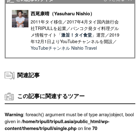
西尾康晴（Yasuharu Nishio）
2011年タイ移住／2017年4月タイ国内旅行会
社TRIPULLを起業／バンコク発タイ料理グル
メ情報サイト「
激旨！タイ食堂
」運営／2019
年12月1日よりYouTubeチャンネルを開設／
YouTubeチャンネル Nishio Travel
関連記事
この記事に関連するツアー
Warning
: foreach() argument must be of type array|object, bool
given in
/home/tripull/tripull.asia/public_html/wp-
content/themes/tripull/single.php
on line
70