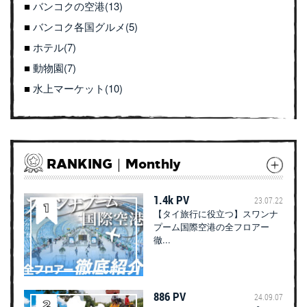
バンコクの空港(13)
バンコク各国グルメ(5)
ホテル(7)
動物園(7)
水上マーケット(10)
RANKING｜Monthly
1.4k PV
23.07.22
【タイ旅行に役立つ】スワンナ
プーム国際空港の全フロアー
徹...
886 PV
24.09.07