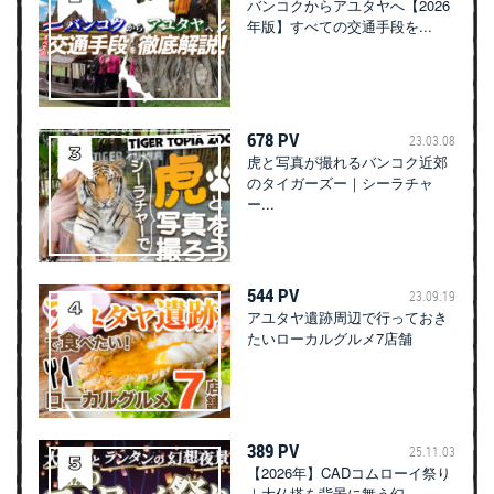
バンコクからアユタヤへ【2026
年版】すべての交通手段を...
678 PV
23.03.08
虎と写真が撮れるバンコク近郊
のタイガーズー｜シーラチャ
ー...
544 PV
23.09.19
アユタヤ遺跡周辺で行っておき
たいローカルグルメ7店舗
389 PV
25.11.03
【2026年】CADコムローイ祭り
｜大仏塔を背景に舞う幻...