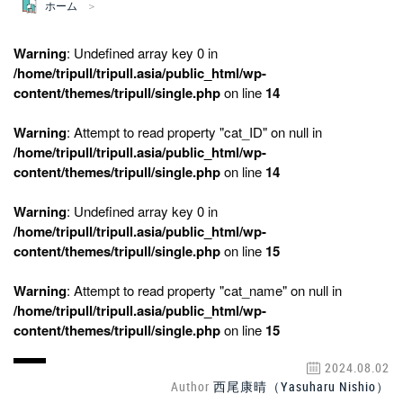
ホーム
Warning
: Undefined array key 0 in
/home/tripull/tripull.asia/public_html/wp-
content/themes/tripull/single.php
on line
14
Warning
: Attempt to read property "cat_ID" on null in
/home/tripull/tripull.asia/public_html/wp-
content/themes/tripull/single.php
on line
14
Warning
: Undefined array key 0 in
/home/tripull/tripull.asia/public_html/wp-
content/themes/tripull/single.php
on line
15
Warning
: Attempt to read property "cat_name" on null in
/home/tripull/tripull.asia/public_html/wp-
content/themes/tripull/single.php
on line
15
2024.08.02
Author
西尾康晴（Yasuharu Nishio）