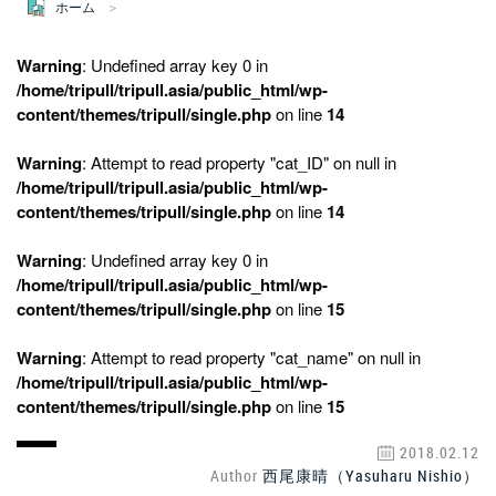
ホーム
Warning
: Undefined array key 0 in
/home/tripull/tripull.asia/public_html/wp-
content/themes/tripull/single.php
on line
14
Warning
: Attempt to read property "cat_ID" on null in
/home/tripull/tripull.asia/public_html/wp-
content/themes/tripull/single.php
on line
14
Warning
: Undefined array key 0 in
/home/tripull/tripull.asia/public_html/wp-
content/themes/tripull/single.php
on line
15
Warning
: Attempt to read property "cat_name" on null in
/home/tripull/tripull.asia/public_html/wp-
content/themes/tripull/single.php
on line
15
2018.02.12
Author
西尾康晴（Yasuharu Nishio）