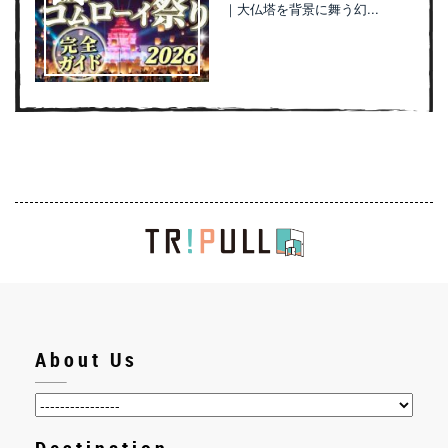
｜大仏塔を背景に舞う幻...
About Us