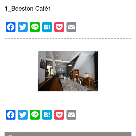
1_Beeston Café1
Facebook
Twitter
Line
Hatena
Pocket
Email
Facebook
Twitter
Line
Hatena
Pocket
Email