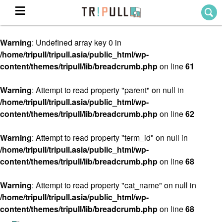
Warning
: Undefined array key 0 in
Home
/home/tripull/tripull.asia/public_html/wp-
ホーム
content/themes/tripull/lib/breadcrumb.php
on line
61
Destination
目的地から探す
Warning
: Attempt to read property "parent" on null in
/home/tripull/tripull.asia/public_html/wp-
Theme
テーマから探す
content/themes/tripull/lib/breadcrumb.php
on line
62
Blog
TRIPULLブログ
Warning
: Attempt to read property "term_id" on null in
/home/tripull/tripull.asia/public_html/wp-
About
content/themes/tripull/lib/breadcrumb.php
on line
68
私たちについて
Warning
: Attempt to read property "cat_name" on null in
/home/tripull/tripull.asia/public_html/wp-
content/themes/tripull/lib/breadcrumb.php
on line
68