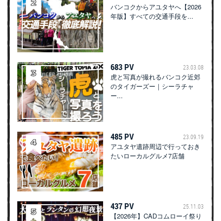
バンコクからアユタヤへ【2026
年版】すべての交通手段を...
683 PV
23.03.08
虎と写真が撮れるバンコク近郊
のタイガーズー｜シーラチャ
ー...
485 PV
23.09.19
アユタヤ遺跡周辺で行っておき
たいローカルグルメ7店舗
437 PV
25.11.03
【2026年】CADコムローイ祭り