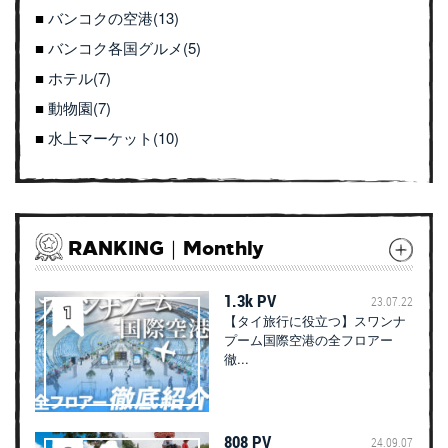
バンコクの空港(13)
バンコク各国グルメ(5)
ホテル(7)
動物園(7)
水上マーケット(10)
RANKING｜Monthly
1.3k PV
23.07.22
【タイ旅行に役立つ】スワンナ
プーム国際空港の全フロアー
徹...
808 PV
24.09.07