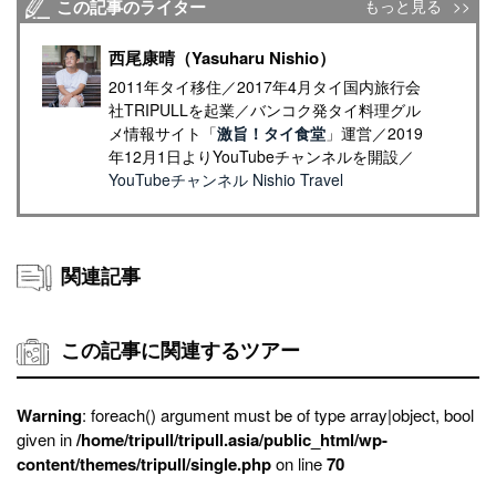
この記事のライター
もっと見る
西尾康晴（Yasuharu Nishio）
2011年タイ移住／2017年4月タイ国内旅行会
社TRIPULLを起業／バンコク発タイ料理グル
メ情報サイト「
激旨！タイ食堂
」運営／2019
年12月1日よりYouTubeチャンネルを開設／
YouTubeチャンネル Nishio Travel
関連記事
この記事に関連するツアー
Warning
: foreach() argument must be of type array|object, bool
given in
/home/tripull/tripull.asia/public_html/wp-
content/themes/tripull/single.php
on line
70