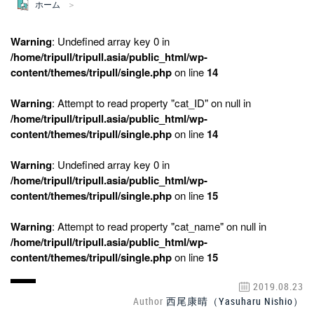
ホーム
Warning
: Undefined array key 0 in
/home/tripull/tripull.asia/public_html/wp-
content/themes/tripull/single.php
on line
14
Warning
: Attempt to read property "cat_ID" on null in
/home/tripull/tripull.asia/public_html/wp-
content/themes/tripull/single.php
on line
14
Warning
: Undefined array key 0 in
/home/tripull/tripull.asia/public_html/wp-
content/themes/tripull/single.php
on line
15
Warning
: Attempt to read property "cat_name" on null in
/home/tripull/tripull.asia/public_html/wp-
content/themes/tripull/single.php
on line
15
2019.08.23
Author
西尾康晴（Yasuharu Nishio）