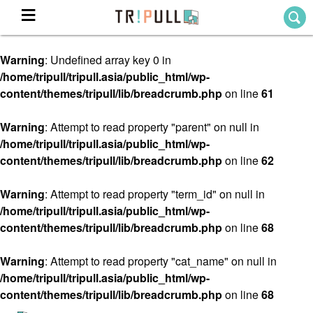
Warning
: Undefined array key 0 in
Home
/home/tripull/tripull.asia/public_html/wp-
ホーム
content/themes/tripull/lib/breadcrumb.php
on line
61
Destination
目的地から探す
Warning
: Attempt to read property "parent" on null in
/home/tripull/tripull.asia/public_html/wp-
Theme
テーマから探す
content/themes/tripull/lib/breadcrumb.php
on line
62
Blog
TRIPULLブログ
Warning
: Attempt to read property "term_id" on null in
/home/tripull/tripull.asia/public_html/wp-
About
content/themes/tripull/lib/breadcrumb.php
on line
68
私たちについて
Warning
: Attempt to read property "cat_name" on null in
/home/tripull/tripull.asia/public_html/wp-
content/themes/tripull/lib/breadcrumb.php
on line
68