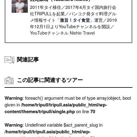
2011年タイ移住／2017年4月タイ国内旅行会
社TRIPULLを起業／バンコク発タイ料理グル
メ情報サイト「
激旨！タイ食堂
」運営／2019
年12月1日よりYouTubeチャンネルを開設／
YouTubeチャンネル Nishio Travel
関連記事
この記事に関連するツアー
Warning
: foreach() argument must be of type array|object, bool
given in
/home/tripull/tripull.asia/public_html/wp-
content/themes/tripull/single.php
on line
70
Warning
: Undefined variable $act_parent_slug in
/home/tripull/tripull.asia/public_html/wp-