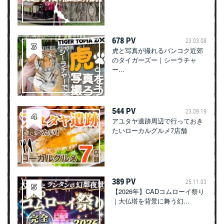
678 PV
23.03.08
虎と写真が撮れるバンコク近郊
のタイガーズー｜シーラチャ
ー...
544 PV
23.09.19
アユタヤ遺跡周辺で行っておき
たいローカルグルメ7店舗
389 PV
25.11.03
【2026年】CADコムローイ祭り
｜大仏塔を背景に舞う幻...