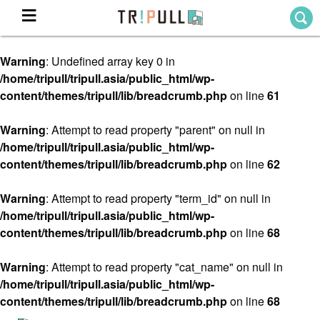
Warning
: Undefined array key 0 in
Home
/home/tripull/tripull.asia/public_html/wp-
ホーム
content/themes/tripull/lib/breadcrumb.php
on line
61
Destination
目的地から探す
Warning
: Attempt to read property "parent" on null in
/home/tripull/tripull.asia/public_html/wp-
Theme
テーマから探す
content/themes/tripull/lib/breadcrumb.php
on line
62
Blog
TRIPULLブログ
Warning
: Attempt to read property "term_id" on null in
/home/tripull/tripull.asia/public_html/wp-
About
content/themes/tripull/lib/breadcrumb.php
on line
68
私たちについて
Warning
: Attempt to read property "cat_name" on null in
/home/tripull/tripull.asia/public_html/wp-
content/themes/tripull/lib/breadcrumb.php
on line
68