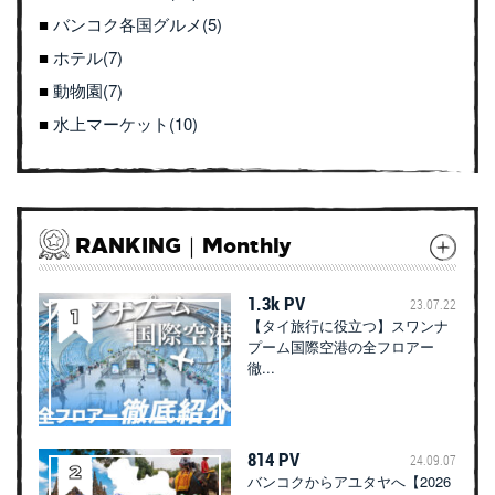
バンコク各国グルメ(5)
ホテル(7)
動物園(7)
水上マーケット(10)
RANKING｜Monthly
1.3k PV
23.07.22
【タイ旅行に役立つ】スワンナ
プーム国際空港の全フロアー
徹...
814 PV
24.09.07
バンコクからアユタヤへ【2026