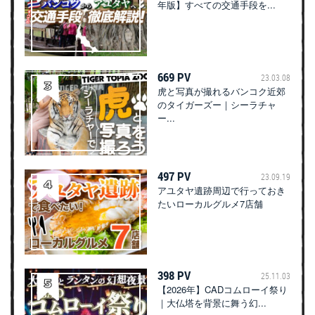
年版】すべての交通手段を...
669 PV
23.03.08
虎と写真が撮れるバンコク近郊
のタイガーズー｜シーラチャ
ー...
497 PV
23.09.19
アユタヤ遺跡周辺で行っておき
たいローカルグルメ7店舗
398 PV
25.11.03
【2026年】CADコムローイ祭り
｜大仏塔を背景に舞う幻...