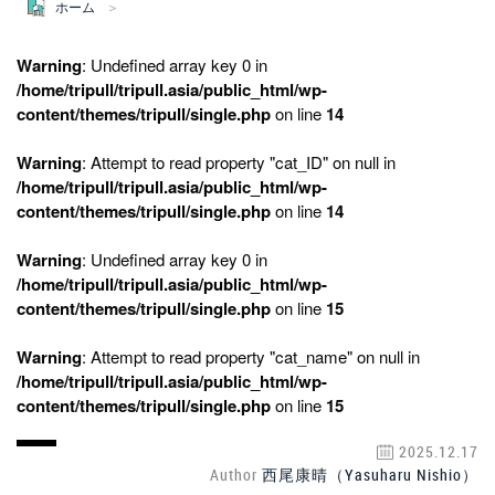
ホーム
Warning
: Undefined array key 0 in
/home/tripull/tripull.asia/public_html/wp-
content/themes/tripull/single.php
on line
14
Warning
: Attempt to read property "cat_ID" on null in
/home/tripull/tripull.asia/public_html/wp-
content/themes/tripull/single.php
on line
14
Warning
: Undefined array key 0 in
/home/tripull/tripull.asia/public_html/wp-
content/themes/tripull/single.php
on line
15
Warning
: Attempt to read property "cat_name" on null in
/home/tripull/tripull.asia/public_html/wp-
content/themes/tripull/single.php
on line
15
2025.12.17
Author
西尾康晴（Yasuharu Nishio）