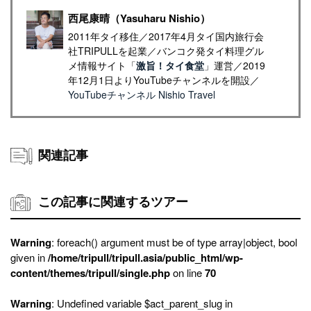
西尾康晴（Yasuharu Nishio）
2011年タイ移住／2017年4月タイ国内旅行会
社TRIPULLを起業／バンコク発タイ料理グル
メ情報サイト「
激旨！タイ食堂
」運営／2019
年12月1日よりYouTubeチャンネルを開設／
YouTubeチャンネル Nishio Travel
関連記事
この記事に関連するツアー
Warning
: foreach() argument must be of type array|object, bool
given in
/home/tripull/tripull.asia/public_html/wp-
content/themes/tripull/single.php
on line
70
Warning
: Undefined variable $act_parent_slug in