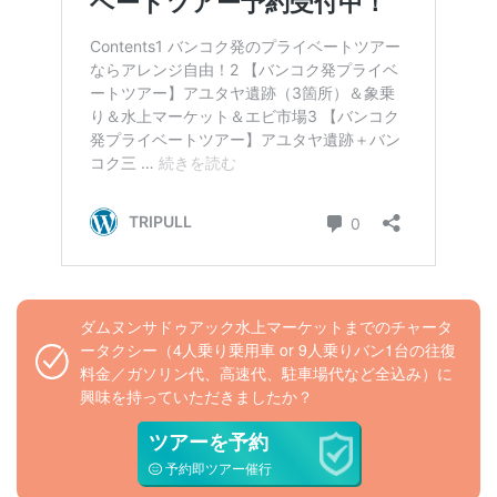
ダムヌンサドゥアック水上マーケットまでのチャータ
ータクシー（4人乗り乗用車 or 9人乗りバン1台の往復
料金／ガソリン代、高速代、駐車場代など全込み）に
興味を持っていただきましたか？
ツアーを予約
予約即ツアー催行