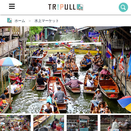
ホーム
水上マーケット
Home
ホーム
Destination
目的地から探す
Theme
テーマから探す
Blog
TRIPULLブログ
About
私たちについて