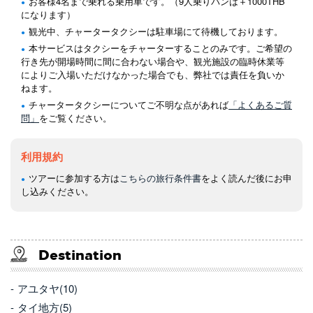
お客様4名まで乗れる乗用車です。（9人乗りバンは＋1000THB
になります）
観光中、チャータータクシーは駐車場にて待機しております。
本サービスはタクシーをチャーターすることのみです。ご希望の
行き先が開場時間に間に合わない場合や、観光施設の臨時休業等
によりご入場いただけなかった場合でも、弊社では責任を負いか
ねます。
チャータータクシーについてご不明な点があれば
「よくあるご質
問」
をご覧ください。
利用規約
ツアーに参加する方は
こちらの旅行条件書
をよく読んだ後にお申
し込みください。
Destination
アユタヤ(10)
タイ地方(5)