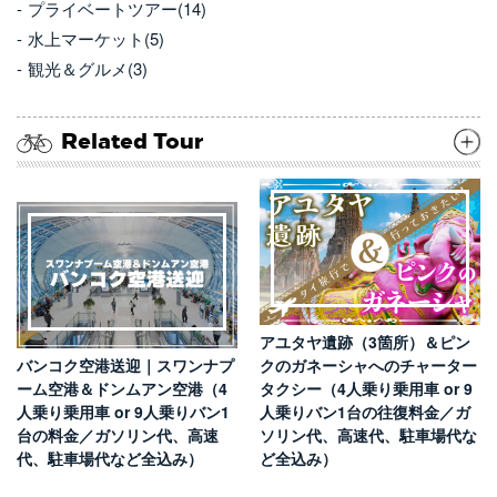
プライベートツアー(14)
水上マーケット(5)
観光＆グルメ(3)
Related Tour
アユタヤ遺跡（3箇所）＆ピン
バンコク空港送迎｜スワンナプ
クのガネーシャへのチャーター
ーム空港＆ドンムアン空港（4
タクシー（4人乗り乗用車 or 9
人乗り乗用車 or 9人乗りバン1
人乗りバン1台の往復料金／ガ
台の料金／ガソリン代、高速
ソリン代、高速代、駐車場代な
代、駐車場代など全込み）
ど全込み）