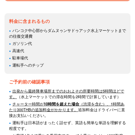
料金に含まれるもの
バンコク中心部からダムヌゥンサドゥアック水上マーケットまで
の往復交通費
ガソリン代
高速代
駐車場代
運転手へのチップ
ご予約前の確認事項
出発から最終降車場所までのおおよその所要時間は5時間ほどで
す。
（水上マーケットでの滞在時間を2時間で計算しています）
チャーター時間が
10時間を超えた場合
（渋滞を含む）、1時間あ
たり300THBの追加料金がかかります。
追加料金はドライバーに直
接お支払いください。
運転手は日本語がまったく話せず、英語も簡単な単語を理解する
程度です。