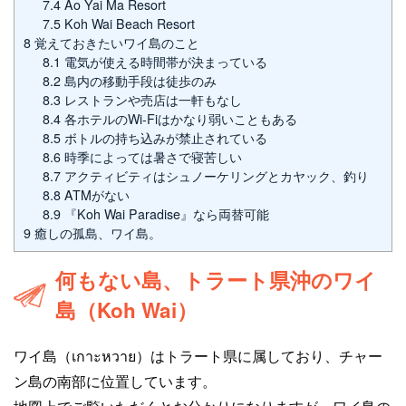
7.4
Ao Yai Ma Resort
7.5
Koh Wai Beach Resort
8
覚えておきたいワイ島のこと
8.1
電気が使える時間帯が決まっている
8.2
島内の移動手段は徒歩のみ
8.3
レストランや売店は一軒もなし
8.4
各ホテルのWi-Fiはかなり弱いこともある
8.5
ボトルの持ち込みが禁止されている
8.6
時季によっては暑さで寝苦しい
8.7
アクティビティはシュノーケリングとカヤック、釣り
8.8
ATMがない
8.9
『Koh Wai Paradise』なら両替可能
9
癒しの孤島、ワイ島。
何もない島、トラート県沖のワイ
島（Koh Wai）
ワイ島（เกาะหวาย）はトラート県に属しており、チャー
ン島の南部に位置しています。