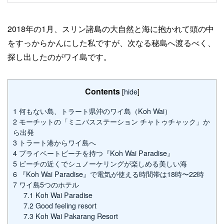
2018年の1月、スリン諸島の大自然と海に抱かれて頭の中
をすっからかんにした私ですが、次なる秘島へ渡るべく、
探し出したのがワイ島です。
Contents
[
hide
]
1
何もない島、トラート県沖のワイ島（Koh Wai）
2
モーチットの「ミニバスステーション チャトゥチャック」か
ら出発
3
トラート港からワイ島へ
4
プライベートビーチを持つ『Koh Wai Paradise』
5
ビーチの近くでシュノーケリングが楽しめる美しい海
6
『Koh Wai Paradise』で電気が使える時間帯は18時〜22時
7
ワイ島5つのホテル
7.1
Koh Wai Paradise
7.2
Good feeling resort
7.3
Koh Wai Pakarang Resort‎