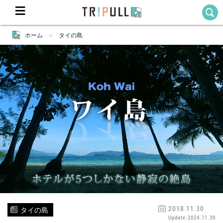
ホーム
タイの島
Home
ホーム
Destination
目的地から探す
Theme
テーマから探す
Blog
TRIPULLブログ
About
私たちについて
2018.11.30
タイの島
Update:2024.11.30