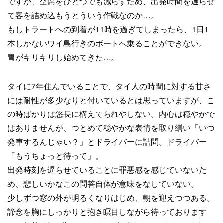
ですが、空席をひとつでも減らすため、出発時間を遅らせ
て客を詰め込もうとういう作戦なのか…。
もしトラートへの到着が11時を過ぎてしまったら、1日1
本しかないワイ島行きのボートへ乗ることができない。
胃がキリキリし始めてきた…。
タイに7年住んでいることで、タイ人の時間に対する甘さ
には耐性が多少なりと付いているとは思っていますが、こ
の時ばかりは悠長に構えてられやしない。内心は穏やかで
はありませんが、つとめて穏やかな表情を取り繕い「いつ
発車するんじゃい？」とドライバーに詰問。ドライバー
「もうちょっと待って」。
出発時刻を遅らせていることに罪悪感を感じていないた
め、悲しいかなこの問答自体が意味をなしていない。
少しずつ窓の外が明るくなりはじめ、朝を迎えつつある。
諦念を胸にしっかりと抱き瞑目しながら待っております