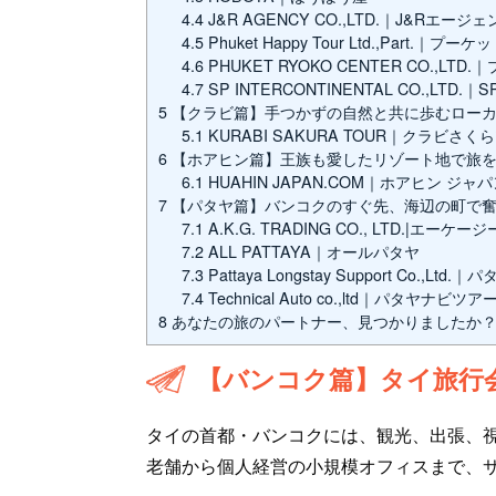
4.4
J&R AGENCY CO.,LTD.｜J&Rエージ
4.5
Phuket Happy Tour Ltd.,Part.｜
4.6
PHUKET RYOKO CENTER CO.,L
4.7
SP INTERCONTINENTAL CO.,LT
5
【クラビ篇】手つかずの自然と共に歩むローカ
5.1
KURABI SAKURA TOUR｜クラビさく
6
【ホアヒン篇】王族も愛したリゾート地で旅を
6.1
HUAHIN JAPAN.COM｜ホアヒン ジャ
7
【パタヤ篇】バンコクのすぐ先、海辺の町で奮
7.1
A.K.G. TRADING CO., LTD.|エ
7.2
ALL PATTAYA｜オールパタヤ
7.3
Pattaya Longstay Support Co.,
7.4
Technical Auto co.,ltd｜パタヤナビツア
8
あなたの旅のパートナー、見つかりましたか
【バンコク篇】タイ旅行
タイの首都・バンコクには、観光、出張、
老舗から個人経営の小規模オフィスまで、