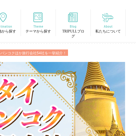
tination
Theme
Blog
About
地から探す
テーマから探す
TRIPULLブロ
私たちについて
グ
・バンコクほか旅行会社54社を一挙紹介！