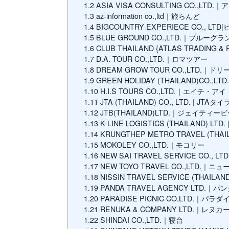
1.2
ASIA VISA CONSULTING CO.,LT
1.3
az-information co.,ltd｜旅らんど
1.4
BIGCOUNTRY EXPERIECE CO.,
1.5
BLUE GROUND CO.,LTD.｜ブルーグラ
1.6
CLUB THAILAND {ATLAS TRADING 
1.7
D.A. TOUR CO.,LTD.｜ロマツアー
1.8
DREAM GROW TOUR CO.,LTD.｜
1.9
GREEN HOLIDAY (THAILAND)CO.
1.10
H.I.S TOURS CO.,LTD.｜エイチ
1.11
JTA (THAILAND) CO., LTD. | JTAタ
1.12
JTB(THAILAND)LTD.｜ジェイティー
1.13
K LINE LOGISTICS (THAILA
1.14
KRUNGTHEP METRO TRAVEL (THAIL
1.15
MOKOLEY CO.,LTD.｜モコリー
1.16
NEW SAI TRAVEL SERVICE CO.
1.17
NEW TOYO TRAVEL CO.,LTD.｜
1.18
NISSIN TRAVEL SERVICE (THAI
1.19
PANDA TRAVEL AGENCY LTD.
1.20
PARADISE PICNIC CO.LTD.｜パ
1.21
RENUKA & COMPANY LTD.｜レヌ
1.22
SHINDAI CO.,LTD.｜寝台