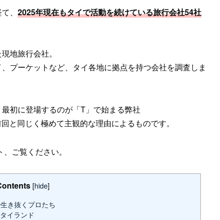
経て、
2025年現在もタイで活動を続けている旅行会社54社
た現地旅行会社。
イ、プーケットなど、タイ各地に拠点を持つ会社を調査しま
、最初に登場するのが「T」で始まる弊社
. なのは、前回と同じく極めて主観的な理由によるものです。
スト、ご覧ください。
Contents
[
hide
]
生き抜くプロたち
リプルタイランド