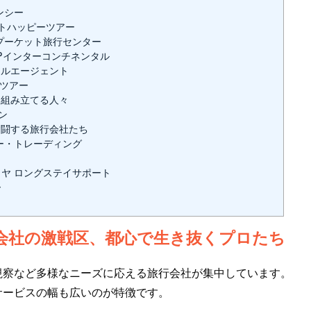
ェンシー
プーケットハッピーツアー
TD.｜プーケット旅行センター
D.｜SPインターコンチネンタル
ルエージェント
らツアー
組み立てる人々
パン
闘する旅行会社たち
ーケージー・トレーディング
Ltd.｜パタヤ ロングステイサポート
ー
？
会社の激戦区、都心で生き抜くプロたち
視察など多様なニーズに応える旅行会社が集中しています。
サービスの幅も広いのが特徴です。