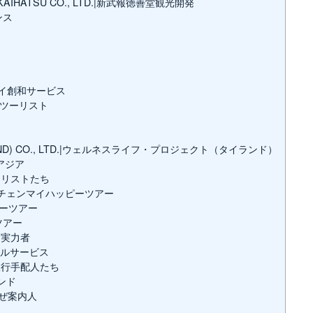
 KAIHATSU CO., LTD.|新武報徳善堂観光開発
カンス
.｜タイ創和サービス
ガー・ツーリスト
AILAND) CO., LTD.|ウェルネスライフ・プロジェクト（タイランド）
ーアジア
ャリストたち
LTD.｜チェンマイハッピーツアー
ンナーツアー
ルツアー
な実力者
トラベルサービス
旅行手配人たち
ランド
まかぜ案内人