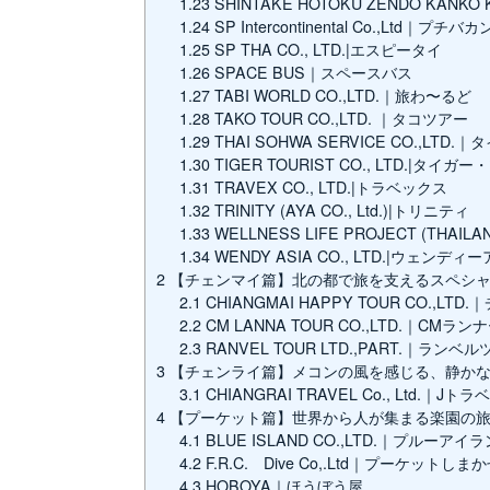
1.23
SHINTAKE HOTOKU ZENDO KANKO
1.24
SP Intercontinental Co.,Ltd｜プチバ
1.25
SP THA CO., LTD.|エスピータイ
1.26
SPACE BUS｜スペースバス
1.27
TABI WORLD CO.,LTD.｜旅わ〜るど
1.28
TAKO TOUR CO.,LTD. ｜タコツアー
1.29
THAI SOHWA SERVICE CO.,LTD
1.30
TIGER TOURIST CO., LTD.|タイ
1.31
TRAVEX CO., LTD.|トラベックス
1.32
TRINITY (AYA CO., Ltd.)|トリニティ
1.33
WELLNESS LIFE PROJECT (TH
1.34
WENDY ASIA CO., LTD.|ウェンディ
2
【チェンマイ篇】北の都で旅を支えるスペシ
2.1
CHIANGMAI HAPPY TOUR CO.,
2.2
CM LANNA TOUR CO.,LTD.｜CMラ
2.3
RANVEL TOUR LTD.,PART.｜ランベ
3
【チェンライ篇】メコンの風を感じる、静か
3.1
CHIANGRAI TRAVEL Co., Ltd.｜J
4
【プーケット篇】世界から人が集まる楽園の
4.1
BLUE ISLAND CO.,LTD.｜プルーアイ
4.2
F.R.C. Dive Co,.Ltd｜プーケットし
4.3
HOBOYA｜ほうぼう屋