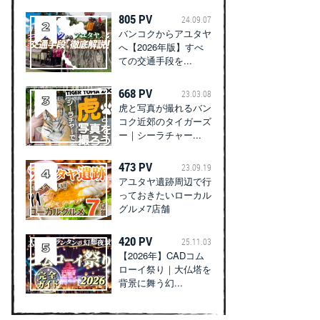
805 PV
24.09.07
バンコクからアユタヤ
へ【2026年版】すべ
ての交通手段を...
668 PV
23.03.08
虎と写真が撮れるバン
コク近郊のタイガーズ
ー｜シーラチャー...
473 PV
23.09.19
アユタヤ遺跡周辺で行
っておきたいローカル
グルメ7店舗
420 PV
25.11.03
【2026年】CADコム
ローイ祭り｜大仏塔を
背景に舞う幻...